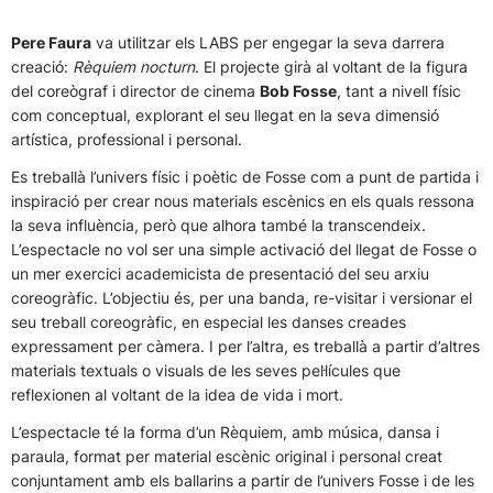
Pere Faura
va utilitzar els LABS per engegar la seva darrera
creació:
Rèquiem nocturn
. El projecte girà al voltant de la figura
del coreògraf i director de cinema
Bob Fosse
, tant a nivell físic
com conceptual, explorant el seu llegat en la seva dimensió
artística, professional i personal.
Es treballà l’univers físic i poètic de Fosse com a punt de partida i
inspiració per crear nous materials escènics en els quals ressona
la seva influència, però que alhora també la transcendeix.
L’espectacle no vol ser una simple activació del llegat de Fosse o
un mer exercici academicista de presentació del seu arxiu
coreogràfic. L’objectiu és, per una banda, re-visitar i versionar el
seu treball coreogràfic, en especial les danses creades
expressament per càmera. I per l’altra, es treballà a partir d’altres
materials textuals o visuals de les seves pel·lícules que
reflexionen al voltant de la idea de vida i mort.
L’espectacle té la forma d’un Rèquiem, amb música, dansa i
paraula, format per material escènic original i personal creat
conjuntament amb els ballarins a partir de l’univers Fosse i de les