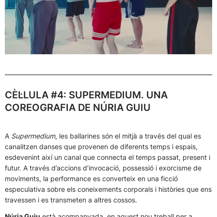
CÈL·LULA #4: SUPERMEDIUM. UNA
COREOGRAFIA DE NÚRIA GUIU
A
Supermedium
, les ballarines són el mitjà a través del qual es
canalitzen danses que provenen de diferents temps i espais,
esdevenint així un canal que connecta el temps passat, present i
futur. A través d’accions d’invocació, possessió i exorcisme de
moviments, la performance es converteix en una ficció
especulativa sobre els coneixements corporals i històries que ens
travessen i es transmeten a altres cossos.
Núria Guiu
està acompanyada, en aquest nou treball per a