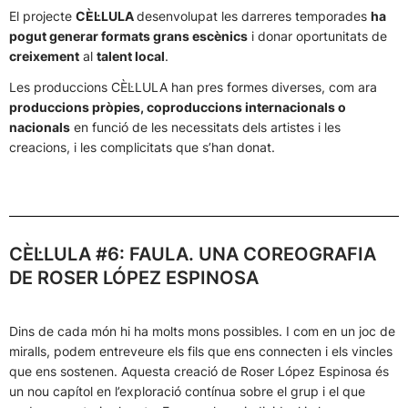
El projecte
CÈL·LULA
desenvolupat les darreres temporades
ha
pogut generar formats grans escènics
i donar oportunitats de
creixement
al
talent local
.
Les produccions CÈL·LULA han pres formes diverses, com ara
produccions pròpies, coproduccions internacionals o
nacionals
en funció de les necessitats dels artistes i les
creacions, i les complicitats que s’han donat.
CÈL·LULA #6: FAULA. UNA COREOGRAFIA
DE ROSER LÓPEZ ESPINOSA
Dins de cada món hi ha molts mons possibles. I com en un joc de
miralls, podem entreveure els fils que ens connecten i els vincles
que ens sostenen. Aquesta creació de Roser López Espinosa és
un nou capítol en l’exploració contínua sobre el grup i el que