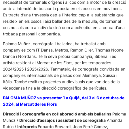
necessitat de tornar als orígens i al cos com a motor de la creació
amb la intenció de buscar la poesia en els cossos en moviment.
Es tracta d’una travessia cap a l’interior, cap a la substància que
resideix en els ossos i així ballar des de la medul·la, de tornar al
cos no sols com a individu sinó com a col·lectiu, en la cerca d’una
trobada personal i compartida.
Paloma Muñoz, coreògrafa i ballarina, ha treballat amb
companyies com IT Dansa, Metros, Ramon Oller, Thomas Noone
Dance i Norrdans. Té la seva pròpia companyia, Siberia, i és
artista resident al Mercat de les Flors, per les temporades
2024/2025 i 2025/2026. Tanmateix, és coreògrafa convidada en
companyies internacionals de països com Alemanya, Suïssa i
Itàlia. També realitza projectes audiovisuals que van des de la
videodansa fins a la direcció coreogràfica de pel·lícules.
PALOMA MUÑOZ va presentar ‘La Quijá’, del 3 al 6 d’octubre de
2024, al Mercat de les Flors
Direcció i coreografia en col·laboració amb els ballarins
Paloma
Muñoz /
Direcció d’assajos i assistent de coreografia
Amanda
Rubio /
Intèrprets
Edoardo Brovardi, Joan Ferré Gómez,