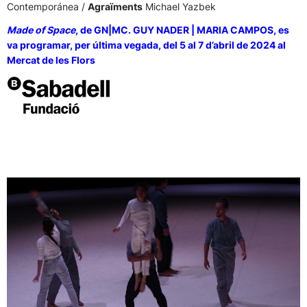
Contemporánea /
Agraïments
Michael Yazbek
Made of Space
, de GN|MC. GUY NADER | MARIA CAMPOS, es
va programar, per última vegada, del 5 al 7 d’abril de 2024 al
Mercat de les Flors