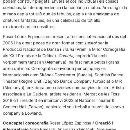
podem construir plegats. Envers el cos individual i els cossos
col·lectius, la interdependència i la confiança mútua. Ara dirigim la
mirada cap a tot allò que és fabulós, cap a una amalgama de
criatures fantàstiques, en una celebració de tot allò
d’extraordinari en nosaltres.
Roser López Espinosa és present a l’escena internacional des del
2006 i ha creat peces de gran format com
L’estol
per la
Producció Nacional de Dansa i
Trama
(Premi a Millor Coreografia
als XXII Premis de la Crítica).
Cometa
, coproduïda amb
Vorpommern tanzt an (Alemanya), ha fascinat a petits i grans
arreu del món. Coreògrafa convidada per companyies
internacionals com Skånes Dansteater (Suècia), Scottish Dance
Theater (Regne Unit), Zagreb Dance Company (Croàcia) o MiR
(Alemanya), col·labora amb diverses companyies de circ. Artista
associada a La Caldera, artista resident al Mercat de les Flors
2018-21 i resident en intercanvi 2022 al National Theater &
Concert Hall (Taiwan), vehicula el seu treball a través de la seva
companyia Lowland.
Concepte i coreografia
Roser López Espinosa /
Creació i
interpretació
Nora Baylach, Anamaria Klajnšček, Noé Ferey,