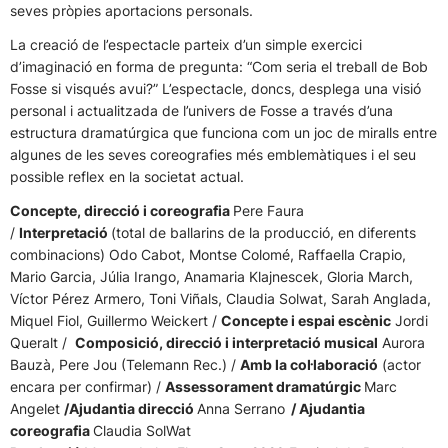
seves pròpies aportacions personals.
La creació de l’espectacle parteix d’un simple exercici
d’imaginació en forma de pregunta: “Com seria el treball de Bob
Fosse si visqués avui?” L’espectacle, doncs, desplega una visió
personal i actualitzada de l’univers de Fosse a través d’una
estructura dramatúrgica que funciona com un joc de miralls entre
algunes de les seves coreografies més emblemàtiques i el seu
possible reflex en la societat actual.
Concepte, direcció i coreografia
Pere Faura
/
Interpretació
(total de ballarins de la producció, en diferents
combinacions) Odo Cabot, Montse Colomé, Raffaella Crapio,
Mario Garcia, Júlia Irango, Anamaria Klajnescek, Gloria March,
Víctor Pérez Armero, Toni Viñals, Claudia Solwat, Sarah Anglada,
Miquel Fiol, Guillermo Weickert /
Concepte i espai escènic
Jordi
Queralt /
Composició, direcció i interpretació musical
Aurora
Bauzà, Pere Jou (Telemann Rec.) /
Amb la col·laboració
(actor
encara per confirmar) /
Assessorament dramatúrgic
Marc
Angelet
/Ajudantia direcció
Anna Serrano
/ Ajudantia
coreografia
Claudia SolWat