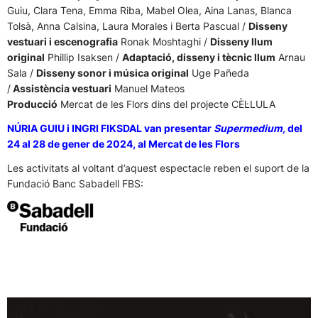
Guiu, Clara Tena, Emma Riba, Mabel Olea, Aina Lanas, Blanca
Tolsà, Anna Calsina, Laura Morales i Berta Pascual /
Disseny
vestuari i escenografia
Ronak Moshtaghi /
Disseny llum
original
Phillip Isaksen /
Adaptació, disseny i tècnic llum
Arnau
Sala /
Disseny sonor i música original
Uge Pañeda
/
Assistència vestuari
Manuel Mateos
Producció
Mercat de les Flors dins del projecte CÈL·LULA
NÚRIA GUIU i INGRI FIKSDAL van presentar
Supermedium,
del
24 al 28 de gener de 2024, al Mercat de les Flors
Les activitats al voltant d’aquest espectacle reben el suport de la
Fundació Banc Sabadell FBS: