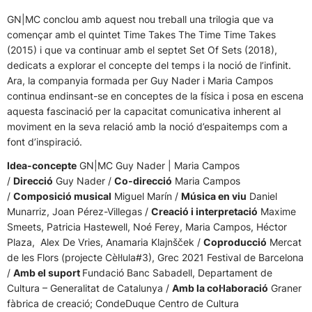
GN|MC conclou amb aquest nou treball una trilogia que va
començar amb el quintet Time Takes The Time Time Takes
(2015) i que va continuar amb el septet Set Of Sets (2018),
dedicats a explorar el concepte del temps i la noció de l’infinit.
Ara, la companyia formada per Guy Nader i Maria Campos
continua endinsant-se en conceptes de la física i posa en escena
aquesta fascinació per la capacitat comunicativa inherent al
moviment en la seva relació amb la noció d’espaitemps com a
font d’inspiració.
Idea-concepte
GN|MC Guy Nader | Maria Campos
/
Direcció
Guy Nader /
Co-direcció
Maria Campos
/
Composició musical
Miguel Marín /
Música en viu
Daniel
Munarriz, Joan Pérez-Villegas /
Creació i interpretació
Maxime
Smeets, Patricia Hastewell, Noé Ferey, Maria Campos, Héctor
Plaza, Alex De Vries, Anamaria Klajnšček /
Coproducció
Mercat
de les Flors (projecte Cèl·lula#3), Grec 2021 Festival de Barcelona
/
Amb el suport
Fundació Banc Sabadell, Departament de
Cultura – Generalitat de Catalunya /
Amb la col·laboració
Graner
fàbrica de creació; CondeDuque Centro de Cultura