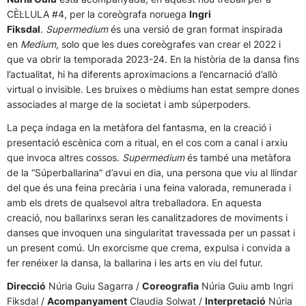
CÈL·LULA #4, per la coreògrafa noruega
Ingri
Fiksdal
.
Supermedium
és una versió de gran format inspirada
en
Medium
, solo que les dues coreògrafes van crear el 2022 i
que va obrir la temporada 2023-24. En la història de la dansa fins
l’actualitat, hi ha diferents aproximacions a l’encarnació d’allò
virtual o invisible. Les bruixes o mèdiums han estat sempre dones
associades al marge de la societat i amb súperpoders.
La peça indaga en la metàfora del fantasma, en la creació i
presentació escènica com a ritual, en el cos com a canal i arxiu
que invoca altres cossos.
Supermedium
és també una metàfora
de la “Súperballarina” d’avui en dia, una persona que viu al llindar
del que és una feina precària i una feina valorada, remunerada i
amb els drets de qualsevol altra treballadora. En aquesta
creació, nou ballarinxs seran les canalitzadores de moviments i
danses que invoquen una singularitat travessada per un passat i
un present comú. Un exorcisme que crema, expulsa i convida a
fer renéixer la dansa, la ballarina i les arts en viu del futur.
Direcció
Núria Guiu Sagarra /
Coreografia
Núria Guiu amb Ingri
Fiksdal /
Acompanyament
Claudia Solwat /
Interpretació
Núria