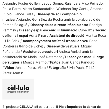
Alejandro Fuster Guillén, Jacob Gómez Ruiz, Lara Misó Peinado,
Paula Parra, Marta Santacatalina, Wilchaan Roy Cantù, Amanda
Rubio, Blanca Tolsá /
Disseny de so i composició
musical
Alejandro González da Rocha amb la col·laboració de
Ramon Balagué /
Disseny de so directe i tècnic de so
Rodrigo
Rammsy /
Disseny espai escènic i il·luminació
Cube.Bz /
Tècnic
de llums i espai
Adrià Pinar /
Assistent de direcció
Muntsa Roca
– Lila Brick /
Acompanyament artístic i treball de veu
Paco
Contreras (Niño de Elche) /
Disseny de vestuari
Miguel
Peñaranda /
Assistent de vestuari
Andrea Verbel amb la
col·laboració de María José Retamozo /
Disseny de maquillatge i
perruqueria
Mónica Marmo /
Textos
Juan Carlos Panduro
/
Vídeo
Johann Pérez Viera /
Fotografia
Sílvia Poch, Tristán
Pérez-Martín
El projecte
CÈL·LULA #5
és part del
II Pla d’impuls de la dansa de