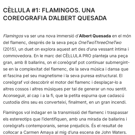
CÈL·LULA #1: FLAMINGOS. UNA
COREOGRAFIA D’ALBERT QUESADA
Flamingos
va ser una nova immersió d’
Albert Quesada
en el món
del flamenc, després de la seva peça
OneTwoThreeOneTwo
(2015), un duet on explora aquest art des d’una vessant íntima i
commovedora. En le marc del CÈL·LULA PRO planteja una peça
gran, amb 8 ballarins, on el coreògraf pot continuar submergint-
se en la complexitat del flamenc, de la seva música i dansa que
el fascina pel seu magnetisme i la seva puresa estructural. El
coreògraf vol descobrir el motor del flamenc i desplaçar-lo a
altres cossos i altres músiques per tal de generar un nou sentit.
Aconseguir, al cap i a la fi, que la petita espurna que cadascú
custodia dins seu es converteixi, finalment, en un gran incendi.
Flamingos vol indagar en la transmissió del flamenc i traspassar
els estereotips que l’identifiquen, amb una mirada de ballarins i
coreògrafs contemporanis, sense prejudicis. És el resultat de
col·locar a Carmen Amaya al mig d’una escena de John Waters.