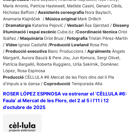
María Arronis, Patrícia Hastewell, Matilde Casini, Genaro Cibils,
Nicholas Baffoni /
Assistents coreografia
Nora Baylach,
Anamaria Klajnšček /
Música original
Mark Drillich
/
Dramatúrgia
Katarina Pejović /
Vestuari
Åsa Gjerstad /
Disseny
il·luminació i espai escènic
Cube.bz /
Coordinació tècnica
Oriol
Ibáñez /
Maquinària
Oriol Brusi /
Fotografia
Tristán Pérez-Martín
/
Vídeo
Ignasi Castañé /
Producció Lowland
Rosa Pno
/
Producció executiva
Blanc Produccions /
Agraïments
Àngels
Margarit, Aurora Bauzà & Pere Jou, Jun Komura, Sergi Olivet,
Patrícia Bargalló, Roberta Ruggiero, Urša Sekirnik, Domènec
López, Rosa Espinosa
Producció
CÈL·LULA #6 Mercat de les Flors dins del II Pla
d’impuls a la dansa /
Coproducció
Temporada Alta
ROSER LÓPEZ ESPINOSA va estrenar el ‘CÈL·LULA #6:
Faula’ al Mercat de les Flors, del 2 al 5 i l’11 i 12
d’octubre de 2025