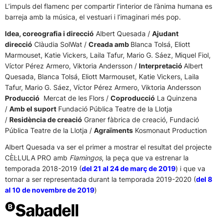
L’impuls del flamenc per compartir l’interior de l’ànima humana es
barreja amb la música, el vestuari i l’imaginari més pop.
Idea, coreografia i direcció
Albert Quesada /
Ajudant
direcció
Clàudia SolWat /
Creada amb
Blanca Tolsá, Eliott
Marmouset, Katie Vickers, Laila Tafur, Mario G. Sáez, Miquel Fiol,
Víctor Pérez Armero, Viktoria Andersson /
Interpretació
Albert
Quesada, Blanca Tolsá, Eliott Marmouset, Katie Vickers, Laila
Tafur, Mario G. Sáez, Víctor Pérez Armero, Viktoria Andersson
Producció
Mercat de les Flors /
Coproducció
La Quinzena
/
Amb el suport
Fundació Pública Teatre de la Llotja
/
Residència de creació
Graner fàbrica de creació, Fundació
Pública Teatre de la Llotja /
Agraïments
Kosmonaut Production
Albert Quesada va ser el primer a mostrar el resultat del projecte
CÈL·LULA PRO amb
Flamingos
, la peça que va estrenar la
temporada 2018-2019 (
del 21 al 24 de març de 2019
) i que va
tornar a ser representada durant la temporada 2019-2020 (
del 8
al 10 de novembre de 2019
)