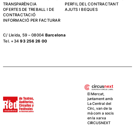
TRANSPARÈNCIA
PERFIL DEL CONTRACTANT
OFERTES DE TREBALL I DE
AJUTS I BEQUES
CONTRACTACIÓ
INFORMACIÓ PER FACTURAR
C/ Lleida, 59 – 08004
Barcelona
Tel. +34
93 256 26 00
El Mercat,
juntament amb
La Central del
Circ, van de la
mà com a socis
en la xarxa
CIRCUSNEXT