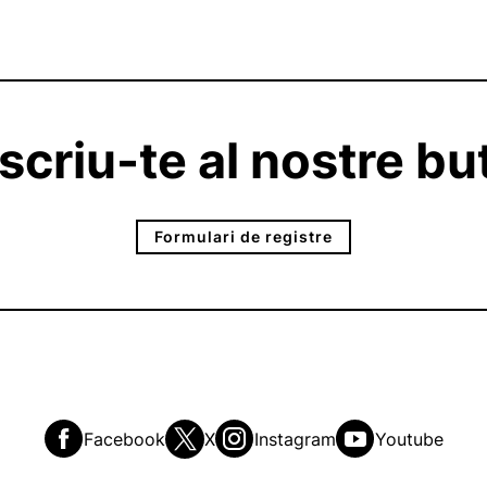
criu-te al nostre but
Formulari de registre
Facebook
X
Instagram
Youtube