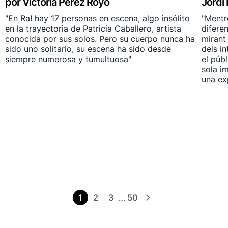
por Victoria Pérez Royo
Jordi 
"En Ra! hay 17 personas en escena, algo insólito
"Mentr
en la trayectoria de Patricia Caballero, artista
diferen
conocida por sus solos. Pero su cuerpo nunca ha
mirant
sido uno solitario, su escena ha sido desde
dels i
siempre numerosa y tumultuosa"
el púb
sola i
una ex
1
2
3
…
50