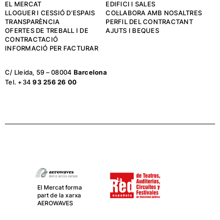
EL MERCAT
EDIFICI I SALES
LLOGUER I CESSIÓ D’ESPAIS
COL·LABORA AMB NOSALTRES
TRANSPARÈNCIA
PERFIL DEL CONTRACTANT
OFERTES DE TREBALL I DE
AJUTS I BEQUES
CONTRACTACIÓ
INFORMACIÓ PER FACTURAR
C/ Lleida, 59 – 08004
Barcelona
Tel. +34
93 256 26 00
El Mercat forma
part de la xarxa
AEROWAVES