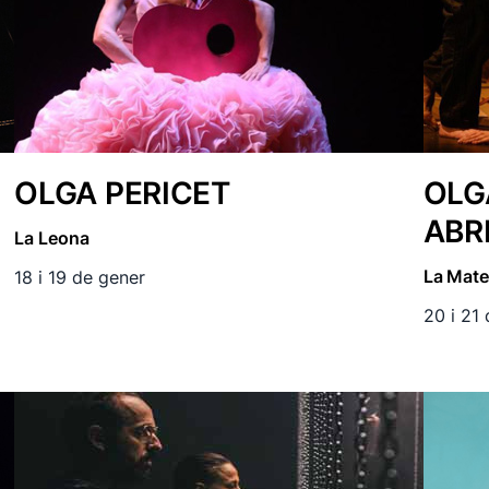
OLGA PERICET
OLG
ABR
La Leona
La Mate
18 i 19 de gener
20 i 21