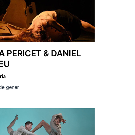
A PERICET & DANIEL
EU
ria
 de gener