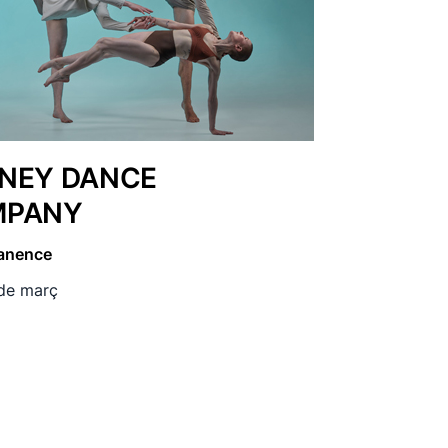
NEY DANCE
MPANY
anence
 de març