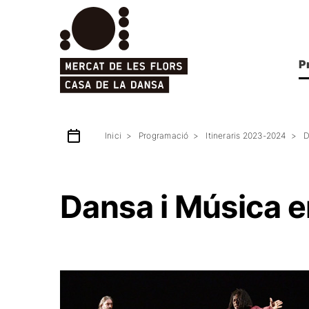
P
Inici
Programació
Itineraris 2023-2024
D
Dansa i Música e