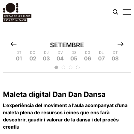
Men
mobi
SETEMBRE
DC
DT
DT
DJ
DC
DC
DV
DJ
DJ
DS
DV
DV
DG
DS
DS
DL
DG
DG
DT
DL
DL
DC
DT
DT
DJ
DC
DC
DV
D
09
18
01
10
19
02
20
03
04
13
05
14
23
06
15
24
07
16
25
08
17
26
09
18
2
11
12
21
22
Maleta digital Dan Dan Dansa
L’experiència del moviment a l’aula acompanyat d’una
maleta plena de recursos i eines que ens farà
descobrir, gaudir i valorar de la dansa i del procés
creatiu