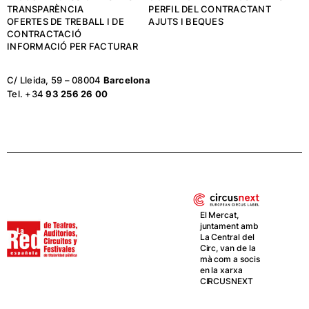
TRANSPARÈNCIA
PERFIL DEL CONTRACTANT
OFERTES DE TREBALL I DE
AJUTS I BEQUES
CONTRACTACIÓ
INFORMACIÓ PER FACTURAR
C/ Lleida, 59 – 08004
Barcelona
Tel. +34
93 256 26 00
El Mercat,
juntament amb
La Central del
Circ, van de la
mà com a socis
en la xarxa
CIRCUSNEXT