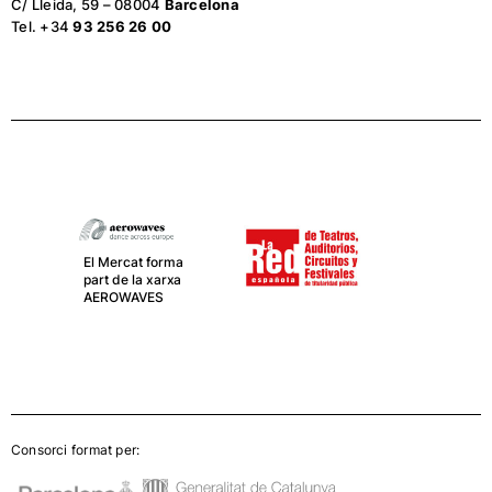
C/ Lleida, 59 – 08004
Barcelona
Tel. +34
93 256 26 00
El Mercat forma
part de la xarxa
AEROWAVES
Consorci format per: