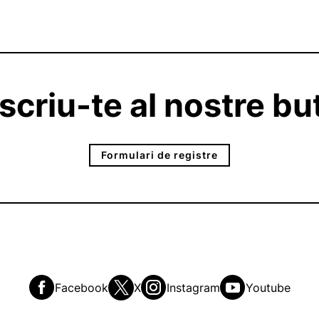
criu-te al nostre but
Formulari de registre
Facebook
X
Instagram
Youtube