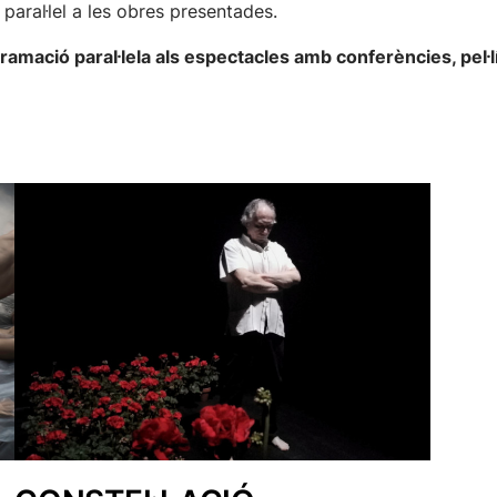
aral·lel a les obres presentades.
amació paral·lela als espectacles amb conferències, pel·líc