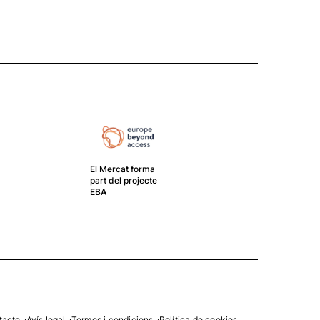
El Mercat forma
part del projecte
EBA
El G
crea
gest
tacte
Avís legal
Termes i condicions
Política de cookies