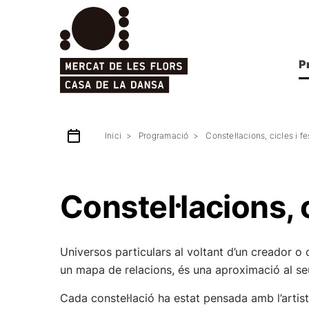
P
Inici
Programació
Constel·lacions, cicles i f
Constel·lacions, 
Universos particulars al voltant d’un creador o c
un mapa de relacions, és una aproximació al seu 
Cada constel·lació ha estat pensada amb l’artis