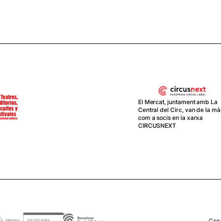
El Mercat, juntament amb La
Central del Circ, van de la mà
com a socis en la xarxa
CIRCUSNEXT
Con