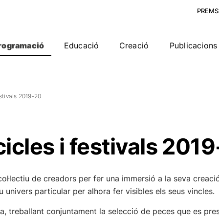
PREMS
rogramació
Educació
Creació
Publicacions 
estivals 2019-20
cicles i festivals 201
ol·lectiu de creadors per fer una immersió a la seva creació i
univers particular per alhora fer visibles els seus vincles.
ta, treballant conjuntament la selecció de peces que es pre