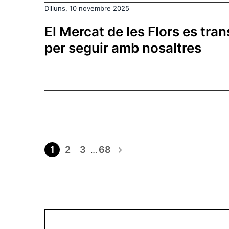
Dilluns, 10 novembre 2025
El Mercat de les Flors es tra
per seguir amb nosaltres
1
2
3
68
…