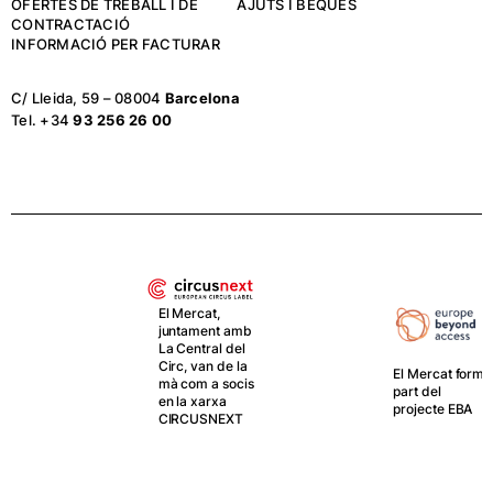
OFERTES DE TREBALL I DE
AJUTS I BEQUES
CONTRACTACIÓ
INFORMACIÓ PER FACTURAR
C/ Lleida, 59 – 08004
Barcelona
Tel. +34
93 256 26 00
El Mercat,
juntament amb
La Central del
Circ, van de la
El Mercat forma
mà com a socis
part del
en la xarxa
projecte EBA
CIRCUSNEXT