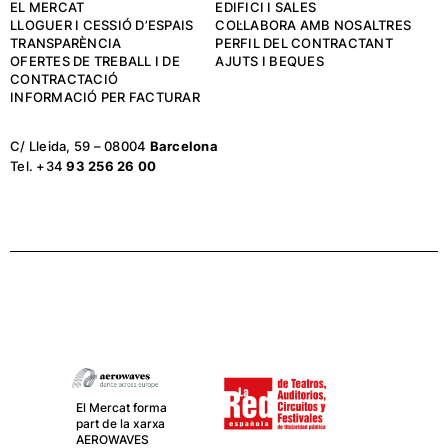
EL MERCAT
EDIFICI I SALES
LLOGUER I CESSIÓ D’ESPAIS
COL·LABORA AMB NOSALTRES
TRANSPARÈNCIA
PERFIL DEL CONTRACTANT
OFERTES DE TREBALL I DE
AJUTS I BEQUES
CONTRACTACIÓ
INFORMACIÓ PER FACTURAR
C/ Lleida, 59 – 08004
Barcelona
Tel. +34
93 256 26 00
El Mercat forma
part de la xarxa
AEROWAVES