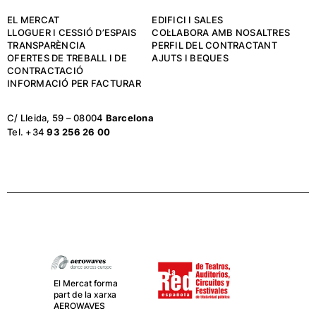
EL MERCAT
EDIFICI I SALES
LLOGUER I CESSIÓ D’ESPAIS
COL·LABORA AMB NOSALTRES
TRANSPARÈNCIA
PERFIL DEL CONTRACTANT
OFERTES DE TREBALL I DE
AJUTS I BEQUES
CONTRACTACIÓ
INFORMACIÓ PER FACTURAR
C/ Lleida, 59 – 08004
Barcelona
Tel. +34
93 256 26 00
El Mercat forma
part de la xarxa
AEROWAVES