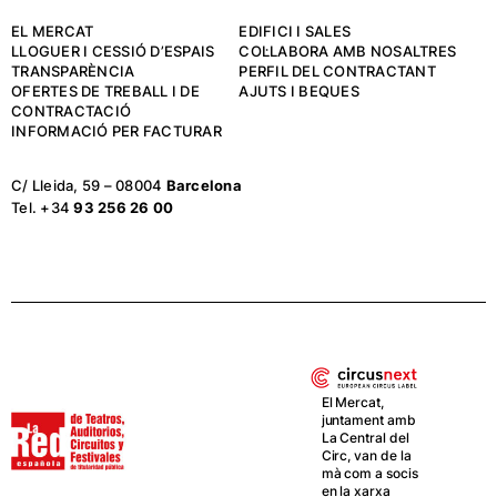
EL MERCAT
EDIFICI I SALES
LLOGUER I CESSIÓ D’ESPAIS
COL·LABORA AMB NOSALTRES
TRANSPARÈNCIA
PERFIL DEL CONTRACTANT
OFERTES DE TREBALL I DE
AJUTS I BEQUES
CONTRACTACIÓ
INFORMACIÓ PER FACTURAR
C/ Lleida, 59 – 08004
Barcelona
Tel. +34
93 256 26 00
El Mercat,
juntament amb
La Central del
Circ, van de la
mà com a socis
en la xarxa