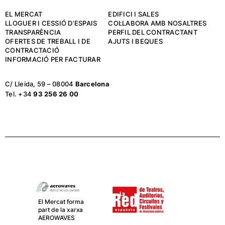
EL MERCAT
EDIFICI I SALES
LLOGUER I CESSIÓ D’ESPAIS
COL·LABORA AMB NOSALTRES
TRANSPARÈNCIA
PERFIL DEL CONTRACTANT
OFERTES DE TREBALL I DE
AJUTS I BEQUES
CONTRACTACIÓ
INFORMACIÓ PER FACTURAR
C/ Lleida, 59 – 08004
Barcelona
Tel. +34
93 256 26 00
El Mercat forma
part de la xarxa
AEROWAVES