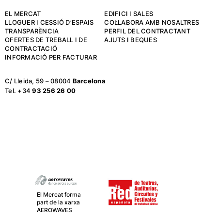
EL MERCAT
EDIFICI I SALES
LLOGUER I CESSIÓ D’ESPAIS
COL·LABORA AMB NOSALTRES
TRANSPARÈNCIA
PERFIL DEL CONTRACTANT
OFERTES DE TREBALL I DE
AJUTS I BEQUES
CONTRACTACIÓ
INFORMACIÓ PER FACTURAR
C/ Lleida, 59 – 08004
Barcelona
Tel. +34
93 256 26 00
El Mercat forma
part de la xarxa
AEROWAVES