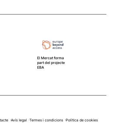
El Mercat forma
part del projecte
EBA
El G
crea
gest
tacte
Avís legal
Termes i condicions
Política de cookies