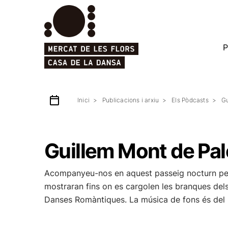
P
Inici
Publicacions i arxiu
Els Pòdcasts
Gu
Guillem Mont de Palo
Acompanyeu-nos en aquest passeig nocturn pel bo
mostraran fins on es cargolen les branques dels
Danses Romàntiques. La música de fons és del 