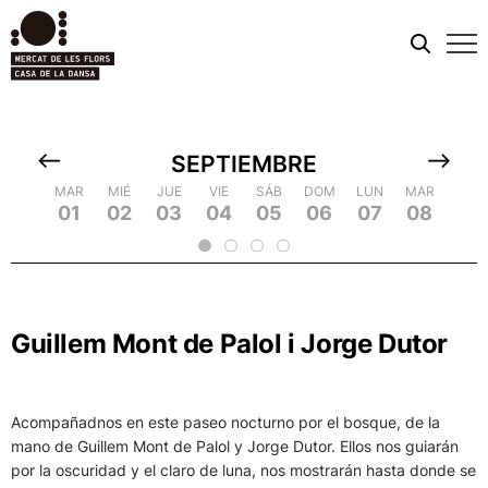
Men
móvi
SEPTIEMBRE
MIÉ
MAR
MAR
JUE
MIÉ
MIÉ
VIE
JUE
JUE
SÁB
VIE
VIE
DOM
SÁB
SÁB
LUN
DOM
DOM
MAR
LUN
LUN
MIÉ
MAR
MAR
JUE
MIÉ
MIÉ
VIE
JU
09
18
01
10
19
02
20
03
04
13
05
14
23
06
15
24
07
16
25
08
17
26
09
18
2
11
12
21
22
Guillem Mont de Palol i Jorge Dutor
Acompañadnos en este paseo nocturno por el bosque, de la
mano de Guillem Mont de Palol y Jorge Dutor. Ellos nos guiarán
por la oscuridad y el claro de luna, nos mostrarán hasta donde se