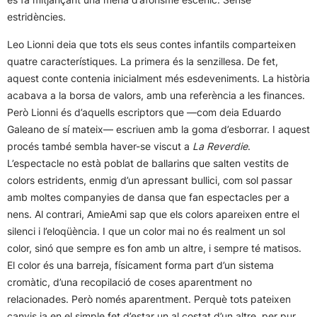
estridències.
Leo Lionni deia que tots els seus contes infantils comparteixen
quatre característiques. La primera és la senzillesa. De fet,
aquest conte contenia inicialment més esdeveniments. La història
acabava a la borsa de valors, amb una referència a les finances.
Però Lionni és d’aquells escriptors que —com deia Eduardo
Galeano de sí mateix— escriuen amb la goma d’esborrar. I aquest
procés també sembla haver-se viscut a
La Reverdie
.
L’espectacle no està poblat de ballarins que salten vestits de
colors estridents, enmig d’un apressant bullici, com sol passar
amb moltes companyies de dansa que fan espectacles per a
nens. Al contrari, AmieAmi sap que els colors apareixen entre el
silenci i l’eloqüència. I que un color mai no és realment un sol
color, sinó que sempre es fon amb un altre, i sempre té matisos.
El color és una barreja, físicament forma part d’un sistema
cromàtic, d’una recopilació de coses aparentment no
relacionades. Però només aparentment. Perquè tots pateixen
canvis ja en el simple fet d’estar un al costat d’un altre, per pur