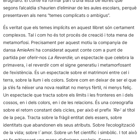
Brugnaro. El conte va formar part d’una llista de llibres que
segons l’alcaldia s’haurien d’eliminar de les aules escolars, perquè
presentaven als nens “temes complicats o ambigus”.
És veritat que els temes implícits en aquest llibret són certament
complexos. Tal i com ho és tot procés de creació i tota mena de
metamorfosi. Precisament per aquest motiu la companyia de
dansa AmieAmi ha considerat aquest conte com a punt de
partida per oferir-nos
La Reverdie
, un espectacle que celebra la
primavera, i el reverdir com el signe generatiu i metamorfosant
de l’existència. És un espectacle sobre el matrimoni entre cel i
terra, sobre la llum i els colors. Sobre com en deixar de ser el que
ja s’és fa néixer una nova realitat no menys fèrtil, ni menys feliç.
Un espectacle que tracta sobre els límits i les fronteres en i dels
cossos, en i dels colors, en i de les relacions. És una coreografia
sobre el retorn constant dels cicles, per això el prefix
‘Re
-‘ al títol
de la peça. Tracta sobre la fràgil entitat dels essers, sobre
identitats que abandonen els seus atributs. Sobre l’ecologització
de la vida; sobre l´amor. Sobre un fet científic i simbòlic. I tot això
es fa mitjançant una mena d’aforisme escènic. Sense