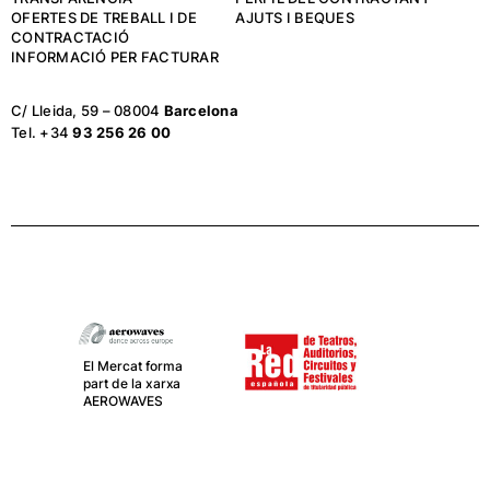
OFERTES DE TREBALL I DE
AJUTS I BEQUES
CONTRACTACIÓ
INFORMACIÓ PER FACTURAR
C/ Lleida, 59 – 08004
Barcelona
Tel. +34
93 256 26 00
El Mercat,
juntament amb
La Central del
Circ, van de la
mà com a socis
en la xarxa
CIRCUSNEXT