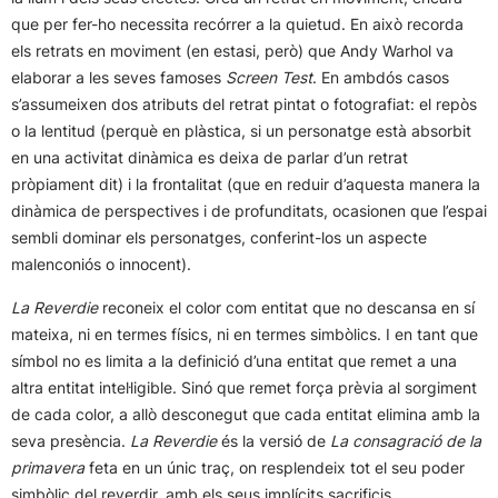
que per fer-ho necessita recórrer a la quietud. En això recorda
els retrats en moviment (en estasi, però) que Andy Warhol va
elaborar a les seves famoses
Screen Test
. En ambdós casos
s’assumeixen dos atributs del retrat pintat o fotografiat: el repòs
o la lentitud (perquè en plàstica, si un personatge està absorbit
en una activitat dinàmica es deixa de parlar d’un retrat
pròpiament dit) i la frontalitat (que en reduir d’aquesta manera la
dinàmica de perspectives i de profunditats, ocasionen que l’espai
sembli dominar els personatges, conferint-los un aspecte
malenconiós o innocent).
La Reverdie
reconeix el color com entitat que no descansa en sí
mateixa, ni en termes físics, ni en termes simbòlics. I en tant que
símbol no es limita a la definició d’una entitat que remet a una
altra entitat intel·ligible. Sinó que remet força prèvia al sorgiment
de cada color, a allò desconegut que cada entitat elimina amb la
seva presència.
La Reverdie
és la versió de
La consagració de la
primavera
feta en un únic traç, on resplendeix tot el seu poder
simbòlic del reverdir, amb els seus implícits sacrificis.