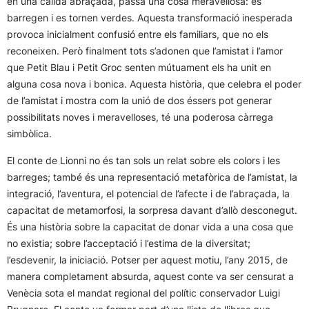
en una càlida abraçada, passa una cosa meravellosa: es
barregen i es tornen verdes. Aquesta transformació inesperada
provoca inicialment confusió entre els familiars, que no els
reconeixen. Però finalment tots s’adonen que l’amistat i l’amor
que Petit Blau i Petit Groc senten mútuament els ha unit en
alguna cosa nova i bonica. Aquesta història, que celebra el poder
de l’amistat i mostra com la unió de dos éssers pot generar
possibilitats noves i meravelloses, té una poderosa càrrega
simbòlica.
El conte de Lionni no és tan sols un relat sobre els colors i les
barreges; també és una representació metafòrica de l’amistat, la
integració, l’aventura, el potencial de l’afecte i de l’abraçada, la
capacitat de metamorfosi, la sorpresa davant d’allò desconegut.
És una història sobre la capacitat de donar vida a una cosa que
no existia; sobre l’acceptació i l’estima de la diversitat;
l’esdevenir, la iniciació. Potser per aquest motiu, l’any 2015, de
manera completament absurda, aquest conte va ser censurat a
Venècia sota el mandat regional del polític conservador Luigi