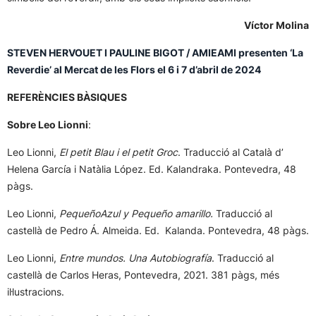
Víctor Molina
STEVEN HERVOUET I PAULINE BIGOT / AMIEAMI presenten ‘La
Reverdie’ al Mercat de les Flors el 6 i 7 d’abril de 2024
REFERÈNCIES BÀSIQUES
Sobre Leo Lionni
:
Leo Lionni,
El petit Blau i el petit Groc
. Traducció al Català d’
Helena García i Natàlia López. Ed. Kalandraka. Pontevedra, 48
pàgs.
Leo Lionni,
PequeñoAzul y Pequeño amarillo.
Traducció al
castellà de Pedro Á. Almeida. Ed. Kalanda. Pontevedra, 48 pàgs.
Leo Lionni,
Entre mundos. Una Autobiografía
. Traducció al
castellà de Carlos Heras, Pontevedra, 2021. 381 pàgs, més
il·lustracions.