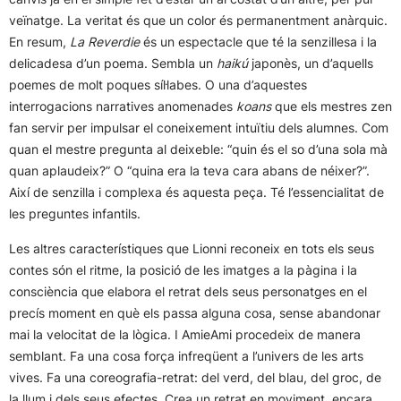
veïnatge. La veritat és que un color és permanentment anàrquic.
En resum,
La Reverdie
és un espectacle que té la senzillesa i la
delicadesa d’un poema. Sembla un
haikú
japonès, un d’aquells
poemes de molt poques síl·labes. O una d’aquestes
interrogacions narratives anomenades
koans
que els mestres zen
fan servir per impulsar el coneixement intuïtiu dels alumnes. Com
quan el mestre pregunta al deixeble: “quin és el so d’una sola mà
quan aplaudeix?” O “quina era la teva cara abans de néixer?”.
Així de senzilla i complexa és aquesta peça. Té l’essencialitat de
les preguntes infantils.
Les altres característiques que Lionni reconeix en tots els seus
contes són el ritme, la posició de les imatges a la pàgina i la
consciència que elabora el retrat dels seus personatges en el
precís moment en què els passa alguna cosa, sense abandonar
mai la velocitat de la lògica. I AmieAmi procedeix de manera
semblant. Fa una cosa força infreqüent a l’univers de les arts
vives. Fa una coreografia-retrat: del verd, del blau, del groc, de
la llum i dels seus efectes. Crea un retrat en moviment, encara