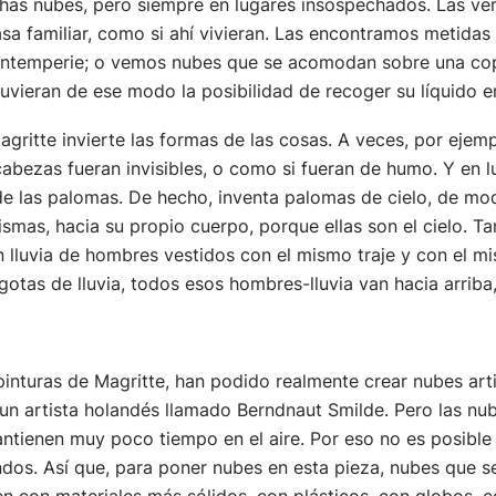
has nubes, pero siempre en lugares insospechados. Las ve
sa familiar, como si ahí vivieran. Las encontramos metidas
intemperie; o vemos nubes que se acomodan sobre una copa
tuvieran de ese modo la posibilidad de recoger su líquido e
ritte invierte las formas de las cosas. A veces, por ejemp
abezas fueran invisibles, o como si fueran de humo. Y en lu
o de las palomas. De hecho, inventa palomas de cielo, de 
mismas, hacia su propio cuerpo, porque ellas son el cielo. Ta
on lluvia de hombres vestidos con el mismo traje y con el m
 gotas de lluvia, todos esos hombres-lluvia van hacia arriba
pinturas de Magritte, han podido realmente crear nubes arti
un artista holandés llamado Berndnaut Smilde. Pero las nu
antienen muy poco tiempo en el aire. Por eso no es posible u
dos. Así que, para poner nubes en esta pieza, nubes que