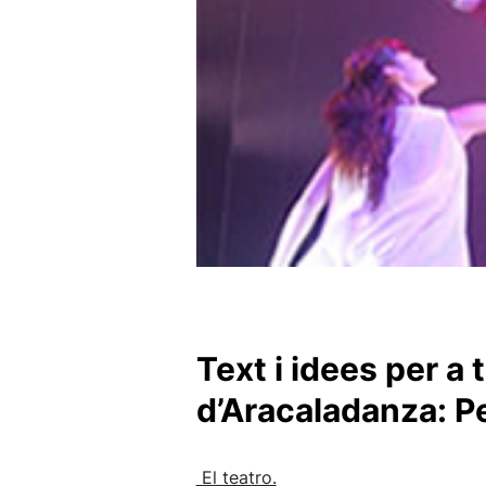
Text i idees per a 
d’Aracaladanza: P
El teatro.