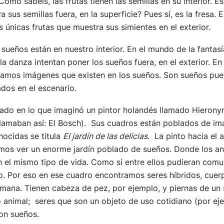
o sabéis, las frutas tienen las semillas en su interior. E
a sus semillas fuera, en la superficie? Pues sí, es la fresa. 
s únicas frutas que muestra sus simientes en el exterior.
sueños están en nuestro interior. En el mundo de la fantasí
 la danza intentan poner los sueños fuera, en el exterior. E
amos imágenes que existen en los sueños. Son sueños pues
dos en el escenario.
rado en lo que imaginó un pintor holandés llamado Hieron
 llamaban así: El Bosch). Sus cuadros están poblados de 
ocidas se titula
El jardín de las delicias
. La pinto hacia el
mos ver un enorme jardín poblado de sueños. Donde los anim
 el mismo tipo de vida. Como si entre ellos pudieran comun
o. Por eso en ese cuadro encontramos seres híbridos, cuer
umana. Tienen cabeza de pez, por ejemplo, y piernas de un
animal; seres que son un objeto de uso cotidiano (por eje
on sueños.