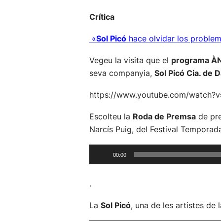
Crítica
«
Sol Picó
hace olvidar los proble
Vegeu la visita que el
programa À
seva companyia,
Sol Picó Cia. de 
https://www.youtube.com/watch
Escolteu la
Roda de Premsa
de pre
Narcís Puig, del Festival Temporad
Reproductor
00:00
d'àudio
.
La
Sol Picó
, una de les artistes de