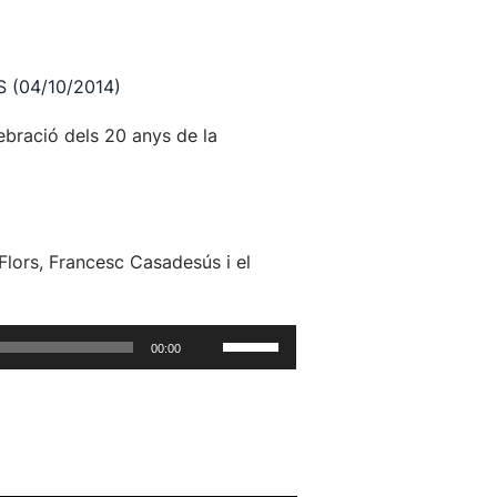
S (04/10/2014)
lebració dels 20 anys de la
Flors, Francesc Casadesús i el
Feu
00:00
servir
les
tecles
de
fletxa