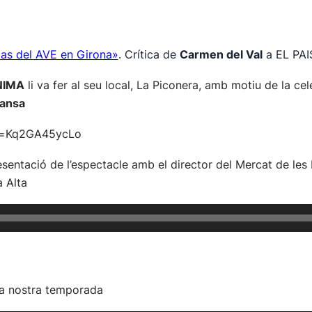
mas del AVE en Girona»
. Crítica de
Carmen del Val
a EL PAI
NIMA
li va fer al seu local, La Piconera, amb motiu de la ce
Dansa
?v=Kq2GA45ycLo
sentació de l’espectacle amb el director del Mercat de les 
a Alta
 la nostra temporada