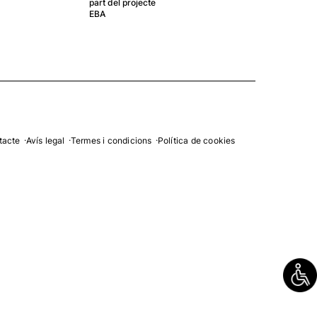
part del projecte
El G
EBA
crea
gest
tacte
Avís legal
Termes i condicions
Política de cookies