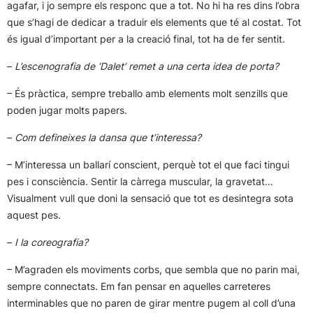
agafar, i jo sempre els responc que a tot. No hi ha res dins l’obra
que s’hagi de dedicar a traduir els elements que té al costat. Tot
és igual d’important per a la creació final, tot ha de fer sentit.
–
L’escenografia de ‘Dalet’ remet a una certa idea de porta?
– És pràctica, sempre treballo amb elements molt senzills que
poden jugar molts papers.
–
Com defineixes la dansa que t’interessa?
– M’interessa un ballarí conscient, perquè tot el que faci tingui
pes i consciència. Sentir la càrrega muscular, la gravetat…
Visualment vull que doni la sensació que tot es desintegra sota
aquest pes.
–
I la coreografia?
– M’agraden els moviments corbs, que sembla que no parin mai,
sempre connectats. Em fan pensar en aquelles carreteres
interminables que no paren de girar mentre pugem al coll d’una