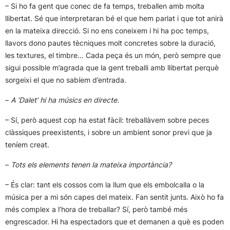
– Si ho fa gent que conec de fa temps, treballen amb molta
llibertat. Sé que interpretaran bé el que hem parlat i que tot anirà
en la mateixa direcció. Si no ens coneixem i hi ha poc temps,
llavors dono pautes tècniques molt concretes sobre la duració,
les textures, el timbre… Cada peça és un món, però sempre que
sigui possible m’agrada que la gent treballi amb llibertat perquè
sorgeixi el que no sabíem d’entrada.
–
A ‘Dalet’ hi ha músics en directe.
– Sí, però aquest cop ha estat fàcil: treballàvem sobre peces
clàssiques preexistents, i sobre un ambient sonor previ que ja
teníem creat.
–
Tots els elements tenen la mateixa importància?
– És clar: tant els cossos com la llum que els embolcalla o la
música per a mi són capes del mateix. Fan sentit junts. Això ho fa
més complex a l’hora de treballar? Sí, però també més
engrescador. Hi ha espectadors que et demanen a què es poden