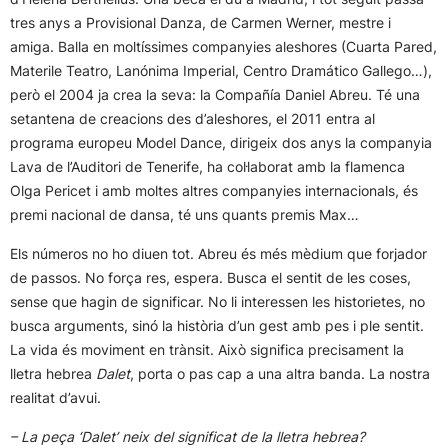
tres anys a Provisional Danza, de Carmen Werner, mestre i
amiga. Balla en moltíssimes companyies aleshores (Cuarta Pared,
Materile Teatro, Lanónima Imperial, Centro Dramático Gallego…),
però el 2004 ja crea la seva: la Compañía Daniel Abreu. Té una
setantena de creacions des d’aleshores, el 2011 entra al
programa europeu Model Dance, dirigeix dos anys la companyia
Lava de l’Auditori de Tenerife, ha col·laborat amb la flamenca
Olga Pericet i amb moltes altres companyies internacionals, és
premi nacional de dansa, té uns quants premis Max…
Els números no ho diuen tot. Abreu és més mèdium que forjador
de passos. No força res, espera. Busca el sentit de les coses,
sense que hagin de significar. No li interessen les historietes, no
busca arguments, sinó la història d’un gest amb pes i ple sentit.
La vida és moviment en trànsit. Això significa precisament la
lletra hebrea
Dalet
, porta o pas cap a una altra banda. La nostra
realitat d’avui.
– La peça ‘Dalet’ neix del significat de la lletra hebrea?