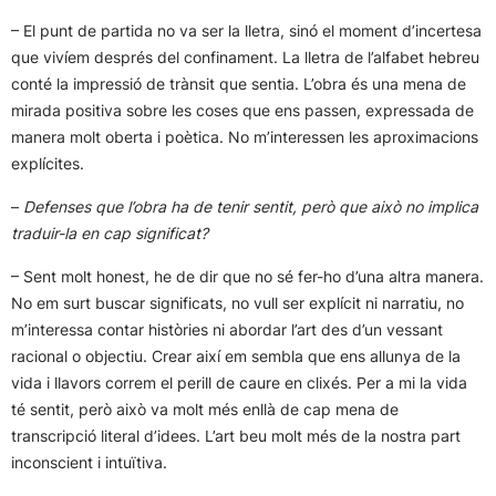
– El punt de partida no va ser la lletra, sinó el moment d’incertesa
que vivíem després del confinament. La lletra de l’alfabet hebreu
conté la impressió de trànsit que sentia. L’obra és una mena de
mirada positiva sobre les coses que ens passen, expressada de
manera molt oberta i poètica. No m’interessen les aproximacions
explícites.
–
Defenses que l’obra ha de tenir sentit, però que això no implica
traduir-la en cap significat?
– Sent molt honest, he de dir que no sé fer-ho d’una altra manera.
No em surt buscar significats, no vull ser explícit ni narratiu, no
m’interessa contar històries ni abordar l’art des d’un vessant
racional o objectiu. Crear així em sembla que ens allunya de la
vida i llavors correm el perill de caure en clixés. Per a mi la vida
té sentit, però això va molt més enllà de cap mena de
transcripció literal d’idees. L’art beu molt més de la nostra part
inconscient i intuïtiva.