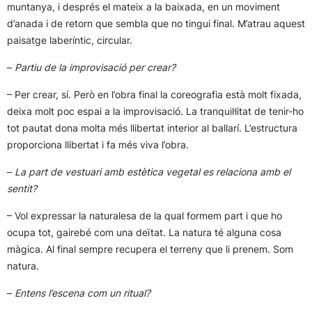
muntanya, i després el mateix a la baixada, en un moviment
d’anada i de retorn que sembla que no tingui final. M’atrau aquest
paisatge laberíntic, circular.
–
Partiu de la improvisació per crear?
– Per crear, sí. Però en l’obra final la coreografia està molt fixada,
deixa molt poc espai a la improvisació. La tranquil·litat de tenir-ho
tot pautat dona molta més llibertat interior al ballarí. L’estructura
proporciona llibertat i fa més viva l’obra.
–
La part de vestuari amb estètica vegetal es relaciona amb el
sentit?
– Vol expressar la naturalesa de la qual formem part i que ho
ocupa tot, gairebé com una deïtat. La natura té alguna cosa
màgica. Al final sempre recupera el terreny que li prenem. Som
natura.
–
Entens l’escena com un ritual?