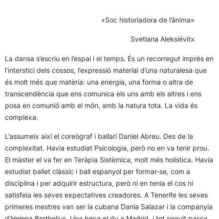
«Soc historiadora de l’ànima»
Svetlana Aleksiévitx
La dansa s’escriu en l’espai i el temps. És un recorregut imprès en
l’interstici dels cossos, l’expressió material d’una naturalesa que
és molt més que matèria: una energia, una forma o altra de
transcendència que ens comunica els uns amb els altres i ens
posa en comunió amb el món, amb la natura tota. La vida és
complexa.
L’assumeix així el coreògraf i ballarí Daniel Abreu. Des de la
complexitat. Havia estudiat Psicologia, però no en va tenir prou.
El màster el va fer en Teràpia Sistèmica, molt més holística. Havia
estudiat ballet clàssic i ball espanyol per formar-se, com a
disciplina i per adquirir estructura, però ni en tenia el cos ni
satisfeia les seves expectatives creadores. A Tenerife les seves
primeres mestres van ser la cubana Dania Salazar i la companyia
d’Helena Berthelius. Una beca el du a Madrid, i tot seguit passa