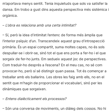
m’aportava menys sentit. Tenia inquietuds que sols va satisfer la
dansa. Em trobo a gust dins aquesta perspectiva més sistèmica i
orgànica.
–
L’obra es relaciona amb una certa intimitat?
– Sí, però la idea d’intimitat l’entenc de forma més àmplia que
l’interior psíquic d’un. Transcendeix aquest grau d’introspecció
primària. És un espai compartit, suma moltes capes, no és sols
despullar-se i obrir-se, sinó tot el que ens porta a fer-ho i el que
sorgeix de fer-ho junts. Em sedueix aquest joc de perspectives.
Com traduir-ho després a l’escena? En el meu cas, no sé com
provocar-ho, però sí sé distingir quan passa. Tot és començar a
treballar amb els ballarins. Les obres les faig amb ells, no en el
sentit que m’hagin de proporcionar el vocabulari, sinó per les
dinàmiques que sorgeixen.
–
Entens dialècticament els processos?
– Són una conversa de moviments, un diàleg dels cossos. No hi