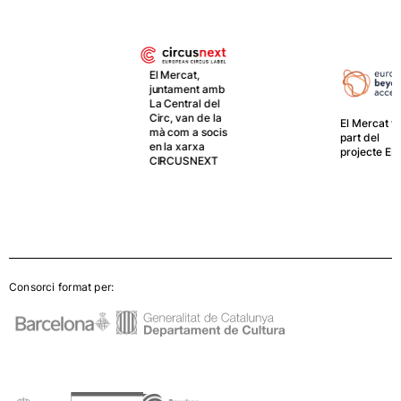
El Mercat,
juntament amb
La Central del
Circ, van de la
El Mercat forma
mà com a socis
part del
en la xarxa
projecte EBA
CIRCUSNEXT
Consorci format per: