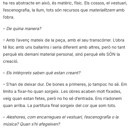
ha res abstracte en això, és matèric, físic. Els cossos, el vestuari,
l’escenografia, la llum, tots són recursos que
materialitzem
amb
l’obra.
–
De quina manera?
– Amb l’avenç mateix de la peça, amb el seu transcórrer. L’obra
té lloc amb uns ballarins i seria diferent amb altres, però no tant
perquè els demani material personal, sinó perquè ells SÓN la
creació.
–
Els intèrprets saben què estan creant?
– S’han de deixar dur. De bones a primeres, jo tampoc ho sé. Em
limito a fixar-ho quan sorgeix. Les obres acaben molt fixades,
veig quan estan fetes, però no ho sé d’entrada. Ens n’adonem
quan arriba. La partitura final sorgeix del cor que som tots.
–
Aleshores, com encarregues el vestuari, l’escenografia o la
música? Quan s’hi afegeixen?