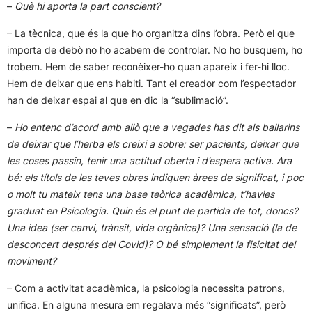
–
Què hi aporta la part conscient?
– La tècnica, que és la que ho organitza dins l’obra. Però el que
importa de debò no ho acabem de controlar. No ho busquem, ho
trobem. Hem de saber reconèixer-ho quan apareix i fer-hi lloc.
Hem de deixar que ens habiti. Tant el creador com l’espectador
han de deixar espai al que en dic la “sublimació”.
–
Ho entenc d’acord amb allò que a vegades has dit als ballarins
de deixar que l’herba els creixi a sobre: ser pacients, deixar que
les coses passin, tenir una actitud oberta i d’espera activa. Ara
bé: els títols de les teves obres indiquen àrees de significat, i poc
o molt tu mateix tens una base teòrica acadèmica, t’havies
graduat en Psicologia. Quin és el punt de partida de tot, doncs?
Una idea (ser canvi, trànsit, vida orgànica)? Una sensació (la de
desconcert després del Covid)? O bé simplement la fisicitat del
moviment?
– Com a activitat acadèmica, la psicologia necessita patrons,
unifica. En alguna mesura em regalava més “significats”, però