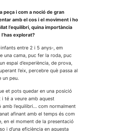
ta peça i com a noció de gran
entar amb el cos i el moviment i ho
lat l’equilibri, quina importància
 l’has explorat?
-infants entre 2 i 5 anys-, em
e una cama, puc fer la roda, puc
 un espai d’experiència, de prova,
perant l’eix, percebre què passa al
e un peu.
ue et pots quedar en una posició
it i té a veure amb aquest
ió amb l’equilibri… com normalment
e anat afinant amb el temps és com
ue, en el moment de la presentació
o i d’una eficiència en aquesta