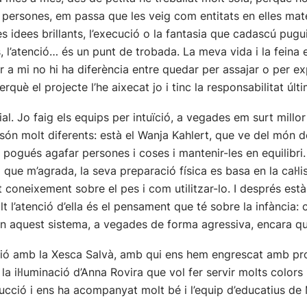
b persones, em passa que les veig com entitats en elles mat
les idees brillants, l’execució o la fantasia que cadascú pugu
s, l’atenció… és un punt de trobada. La meva vida i la feina
 a mi no hi ha diferència entre quedar per assajar o per exp
erquè el projecte l’he aixecat jo i tinc la responsabilitat últi
l. Jo faig els equips per intuïció, a vegades em surt millor
 són molt diferents: està el Wanja Kahlert, que ve del món de
 pogués agafar persones i coses i mantenir-les en equilibri
l que m’agrada, la seva preparació física es basa en la cal·l
 coneixement sobre el pes i com utilitzar-lo. I després est
lt l’atenció d’ella és el pensament que té sobre la infància: 
 en aquest sistema, a vegades de forma agressiva, encara qu
ació amb la Xesca Salvà, amb qui ens hem engrescat amb pr
la il·luminació d’Anna Rovira que vol fer servir molts color
ducció i ens ha acompanyat molt bé i l’equip d’educatius d