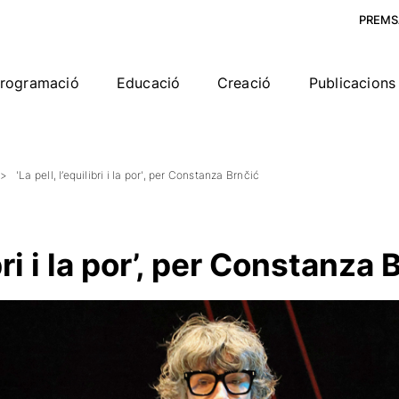
PREMS
rogramació
Educació
Creació
Publicacions 
'La pell, l’equilibri i la por', per Constanza Brnčić
ibri i la por’, per Constanza 