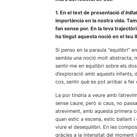
1. En el text de presentació d’
InBa
importància en la nostra vida. Tam
fan sense por. En la teva trajectòr
ha tingut aquesta noció en el teu 
Si penso en la paraula “equilibri” en
sembla una noció molt abstracta, m
sentir-me en equilibri sobre els dos
d’exploració amb aquests infants, d
cos, sentir què es pot arribar a fe
La por tindria a veure amb l’atrev
sense caure, però si caus, no passa 
atreviment, amb aquesta primera co
quan estic a escena, estic ballant
viure el desequilibri. En les compo
gràcies a la intensitat del moment 