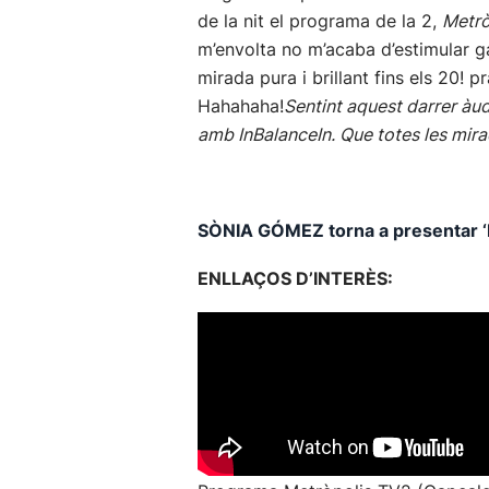
de la nit el programa de la 2,
Metrò
m’envolta no m’acaba d’estimular gai
mirada pura i brillant fins els 20! 
Hahahaha!
Sentint aquest darrer àu
amb InBalanceIn. Que totes les mira
SÒNIA GÓMEZ torna a presentar ‘InB
ENLLAÇOS D’INTERÈS: