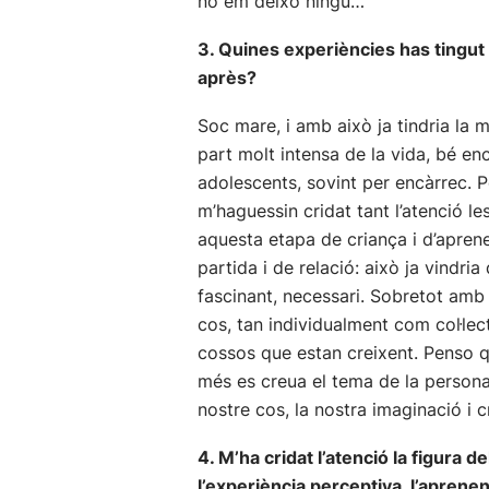
no em deixo ningú…
3. Quines experiències has tingut 
après?
Soc mare, i amb això ja tindria la 
part molt intensa de la vida, bé enc
adolescents, sovint per encàrrec. 
m’haguessin cridat tant l’atenció l
aquesta etapa de criança i d’aprene
partida i de relació: això ja vindri
fascinant, necessari. Sobretot amb 
cos, tan individualment com col·le
cossos que estan creixent. Penso q
més es creua el tema de la person
nostre cos, la nostra imaginació i cr
4. M’ha cridat l’atenció la figura 
l’experiència perceptiva, l’aprenen