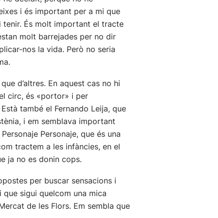
eixes i és important per a mi que
i tenir. És molt important el tracte
 estan molt barrejades per no dir
licar-nos la vida. Però no seria
ma.
 que d’altres. En aquest cas no hi
l circ, és «portor» i per
. Està també el Fernando Leija, que
istènia, i em semblava important
à Personaje Personaje, que és una
com tractem a les infàncies, en el
e ja no es donin cops.
opostes per buscar sensacions i
s i que sigui quelcom una mica
e Mercat de les Flors. Em sembla que