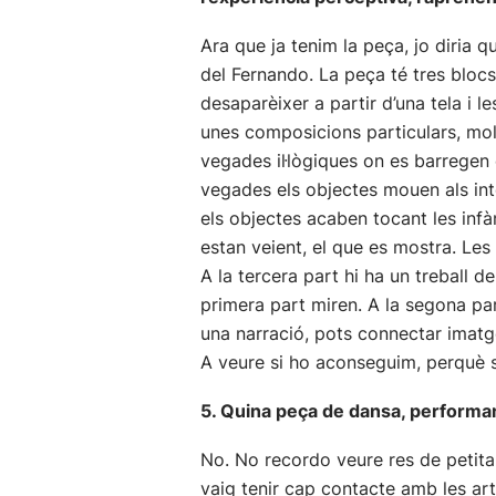
Ara que ja tenim la peça, jo diria 
del Fernando. La peça té tres blocs 
desaparèixer a partir d’una tela i 
unes composicions particulars, molt
vegades il·lògiques on es barregen 
vegades els objectes mouen als intèr
els objectes acaben tocant les infà
estan veient, el que es mostra. Les 
A la tercera part hi ha un treball de
primera part miren. A la segona part
una narració, pots connectar imatg
A veure si ho aconseguim, perquè só
5. Quina peça de dansa, performanc
No. No recordo veure res de petita.
vaig tenir cap contacte amb les arts