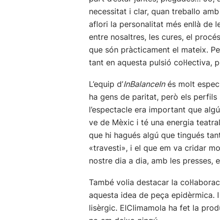
necessitat i clar, quan treballo am
aflori la personalitat més enllà de 
entre nosaltres, les cures, el procé
que són pràcticament el mateix. Per
tant en aquesta pulsió col·lectiva, p
L’equip d’
InBalanceIn
és molt especia
ha gens de paritat, però els perfils
l’espectacle era important que algú
ve de Mèxic i té una energia teatra
que hi hagués algú que tingués tant
«travesti», i el que em va cridar mo
nostre dia a dia, amb les presses,
També volia destacar la col·labor
aquesta idea de peça epidèrmica. I 
lisèrgic. ElClimamola ha fet la pro