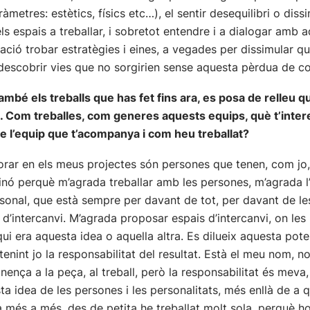
metres: estètics, físics etc…), el sentir desequilibri o dissi
s espais a treballar, i sobretot entendre i a dialogar amb a
tació trobar estratègies i eines, a vegades per dissimular qu
descobrir vies que no sorgirien sense aquesta pèrdua de co
 també els treballs que has fet fins ara, es posa de relleu
. Com treballes, com generes aquests equips, què t’interess
de l’equip que t’acompanya i com heu treballat?
orar en els meus projectes són persones que tenen, com jo,
, sinó perquè m’agrada treballar amb les persones, m’agrada 
sonal, que està sempre per davant de tot, per davant de les 
 d’intercanvi. M’agrada proposar espais d’intercanvi, on l
qui era aquesta idea o aquella altra. Es dilueix aquesta pote
enint jo la responsabilitat del resultat. Està el meu nom, no 
nença a la peça, al treball, però la responsabilitat és meva, e
 idea de les persones i les personalitats, més enllà de a qu
a més a més, des de petita he treballat molt sola, perquè h