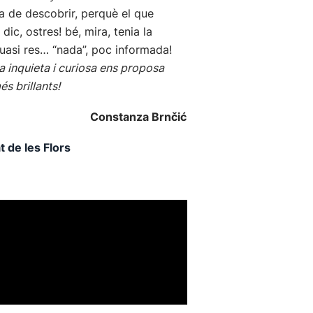
ia de descobrir, perquè el que
ic, ostres! bé, mira, tenia la
 quasi res… “nada”, poc informada!
 inquieta i curiosa ens proposa
s brillants!
Constanza Brnčić
t de les Flors