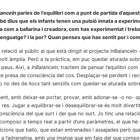
lanceIn
parles de l’equilibri com a punt de partida d’aques
bé dius que els infants tenen una pulsió innata a experim
ia com a ballarina i creadora, com has experimentat i trebal
llenguatge? I la por? Quan penses que has sentit por i com
 relació al públic al que està dirigit el projecte InBalanceIn 
olt àmplia. Però a la pràctica, em puc quedar aturada sobr
 peus. Així, a
InBalanceIn
, tractem de pensar l’equilibri com
e presa de consciència del cos. Desplaçar-se perdent i recu
r o no des de llocs tant senzills com quedar-se aturada sobr
iment, amb deixar-se portar, provar, amb adonar-se -o no- q
res. Jugar a equilibrar-se i desequilibrar-se és molt divert
nsciència del que surt i del que no surt. Jo tinc una relac
 i composo a temps real a partir d’uns paràmetres, el que h
sicions que ballo, que estan entrenades i assajades però q
i a l’adrenalina, amb una imatge que em faig del que compos