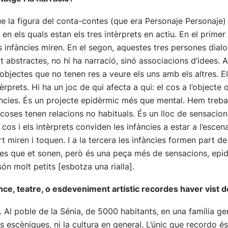
que la figura del conta-contes (que era Personaje Personaje
en els quals estan els tres intèrprets en actiu. En el primer 
les infàncies miren. En el segon, aquestes tres persones dial
 abstractes, no hi ha narració, sinó associacions d’idees.
objectes que no tenen res a veure els uns amb els altres. E
prets. Hi ha un joc de qui afecta a qui: el cos a l’objecte o
ncies. És un projecte epidèrmic més que mental. Hem trebal
coses tenen relacions no habituals. És un lloc de sensacions
 cos i els intèrprets conviden les infàncies a estar a l’escen
 miren i toquen. I a la tercera les infàncies formen part de
es que et sonen, però és una peça més de sensacions, epid
n molt petits [esbotza una rialla].
e, teatre, o esdeveniment artístic recordes haver vist d
 Al poble de la Sénia, de 5000 habitants, en una família ge
 escèniques, ni la cultura en general. L’únic que recordo és 