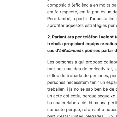
composició (eficiència en molts parà
em fa respecte, em fa por, és un del
Però també, a partir d’aquesta limi
aprofitar aquestes estratègies per 
2. Parlant ara per telèfon i veient
treballa propiciant equips creatius
cas d’
InBalanceIn
, podries parlar 
Les persones a qui proposo col·lab
tant per una idea de col·lectivitat
el lloc de trobada de persones, per
persones necessitem tenir un espai
treballen, i ja no se sap ben bé de 
un acte col·lectiu, perquè segueixo t
ha una col·laboració, hi ha una perti
comento perquè, retornant a aquesta
part d’estar juntes, plegades… Jo, 