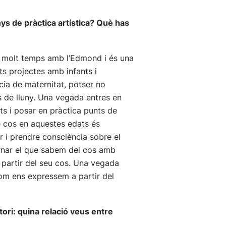
ys de pràctica artística? Què has
sat molt temps amb l’Edmond i és una
lts projectes amb infants i
cia de maternitat, potser no
es de lluny. Una vegada entres en
ts i posar en pràctica punts de
de cos en aquestes edats és
ar i prendre consciència sobre el
ornar el que sabem del cos amb
 partir del seu cos. Una vegada
om ens expressem a partir del
tori: quina relació veus entre