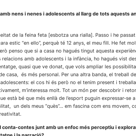
amb nens i nenes i adolescents al llarg de tots aquests an
meitat de la feina feta [esbotza una rialla]. Passo i he pas
ara estic “en ello”, perquè té 12 anys, el meu fill. He fet mo
Però penso que si a casa no hagués tingut aquesta experièn
es relacions amb adolescents i la infància, ho hagués vist d
ntatge, quasi que ve donat, que vols ampliar les possibilita
a de casa, és més personal. Per una altra banda, el treball 
adolescents: el cos hi és però no el tenim present i treball
ctivament, m’interessa molt. Tot un món per descobrir i ret
ue està bé que més enllà de l’esport puguin expressar-se a
alitat, un dels meus “quès”… em fascina com ens movem, c
eativitat.
del conta-contes junt amb un enfoc més perceptiu i explora
tatge i la narració?