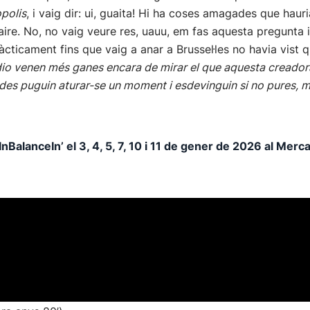
polis
, i vaig dir: ui, guaita! Hi ha coses amagades que haur
re. No, no vaig veure res, uauu, em fas aquesta pregunta i d
pràcticament fins que vaig a anar a Brussel·les no havia vist
dio venen més ganes encara de mirar el que aquesta creadora
des puguin aturar-se un moment i esdevinguin si no pures, mé
alanceIn’ el 3, 4, 5, 7, 10 i 11 de gener de 2026 al Merca