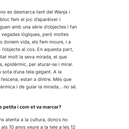
) no es desmarca tant del Wanja i
bloc fem el joc d’aparèixer i
oguen amb una sèrie d’objectes i fan
 A vegades lògiques, però moltes
ls donem vida, els fem moure, i a
 l’objecte al cos. En aquesta part,
lat molt la seva mirada, el que
, epidèrmic, per aturar-se i mirar.
a sota d’una tela gegant. A la
 l’escena, estan a dintre. Més que
èrmica i de guiar la mirada… no sé.
e petita i com et va marcar?
ns atenta a la cultura, doncs no
als 10 anys veure a la tele a les 12