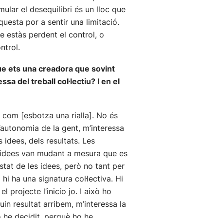
mular el desequilibri és un lloc que
questa por a sentir una limitació.
e estàs perdent el control, o
ntrol.
 que ets una creadora que sovint
a del treball col·lectiu? I en el
 com [esbotza una rialla]. No és
l’autonomia de la gent, m’interessa
idees, dels resultats. Les
es idees van mudant a mesura que es
stat de les idees, però no tant per
hi ha una signatura col·lectiva. Hi
l projecte l’inicio jo. I això ho
in resultat arribem, m’interessa la
o he decidit, perquè ho he