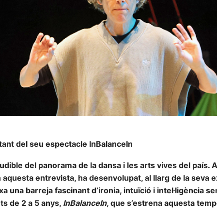
ant del seu espectacle InBalanceIn
ible del panorama de la dansa i les arts vives del país. Am
aquesta entrevista, ha desenvolupat, al llarg de la seva ex
 una barreja fascinant d’ironia, intuïció i intel·ligència se
ts de 2 a 5 anys,
InBalanceIn
, que s’estrena aquesta tempo