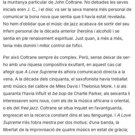
la muntanya particular de John Coltrane. No debades les seves
inicials eren J. C., i el disc va ser la seva manera més personal de
comunicar la bona nova que sentia que li havia estat revelada.
No hem d’oblidar que el músic de jazz acabava de sortir del seu
infern personal de la dècada anterior (heroïna i alcohol) i se
sentia en ple renaixement espiritual. Just quan, a més a més,
tenia més domini i millor control de l’ofici.
Per això Coltrane sempre és complex. Però, sense deixar de ser-
ho amb una riquesa compositiva exultant, en aquest cas cal
afegir que
A Love Supreme
és alhora comunicació directa a la
vena. A la dècada dels cinquanta, el saxofonista havia treballat
amb músics del calibre de Miles Davis i Thelonius Monk. I si als
quaranta l’havia influït el
be bop
de Charlie Parker, als seixanta li
interessaven sons nous, com els de la música africana o oriental,
o els del
free jazz
. Coltrane se situa inquiet en l’avantguarda,
engrescat en la recerca constant dins el seu llenguatge. I
A Love
Supreme
n’és l’obra mestra per dos motius: d’una banda, la
llibertat de la improvisació de quatre músics en estat de gràcia;