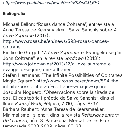
https://www.youtube.com/watch?v=PBK8mOM_6F4
Bibliografia
:
Michael Bellon: “Rosas dance Coltrane”, entrevista a
Anne Teresa de Keersmaeker i Salva Sanchis sobre
A
Love Supreme
(2017):
http://www.rosas.be/en/news/593-rosas-dances-
coltrane
Emilio de Gorgot: “
A Love Supreme
: el Evangelio según
John Coltrane”, en la revista
Jotdown
(2013):
http://www.jotdown.es/2013/12/a-love-supreme-el-
evangelio-segun-john-coltrane/
Stefan Hertmans: “The Infinite Possibilities of Coltrane’s
Magic Square”:
http://www.rosas.be/en/news/594-the-
infinite-possibilities-of-coltrane-s-magic-square
Joaquim Noguero: “Observacions sobre la tirada del
cos. El cas teòric i pràctic de Salva Sanchis”, dins el
llibre
Kunts / Werk,
Bèlgica, 2010, pàgs. 8-37.
Bàrbara Raubert: “Anna Teresa de Keersmaeker.
Minimalisme i silenci”, dins la revista
Reflexions entorn
de la dansa
, núm 3. Barcelona: Mercat de les Flors,
temporada 2008-2009, pàgs. 60-63.