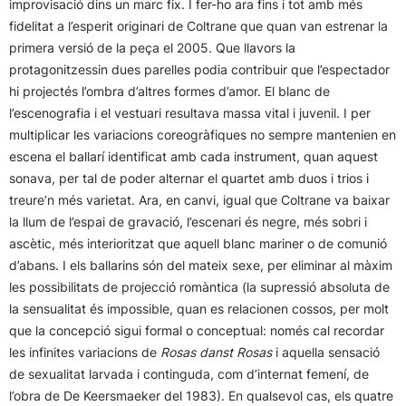
improvisació dins un marc fix. I fer-ho ara fins i tot amb més
fidelitat a l’esperit originari de Coltrane que quan van estrenar la
primera versió de la peça el 2005. Que llavors la
protagonitzessin dues parelles podia contribuir que l’espectador
hi projectés l’ombra d’altres formes d’amor. El blanc de
l’escenografia i el vestuari resultava massa vital i juvenil. I per
multiplicar les variacions coreogràfiques no sempre mantenien en
escena el ballarí identificat amb cada instrument, quan aquest
sonava, per tal de poder alternar el quartet amb duos i trios i
treure’n més varietat. Ara, en canvi, igual que Coltrane va baixar
la llum de l’espai de gravació, l’escenari és negre, més sobri i
ascètic, més interioritzat que aquell blanc mariner o de comunió
d’abans. I els ballarins són del mateix sexe, per eliminar al màxim
les possibilitats de projecció romàntica (la supressió absoluta de
la sensualitat és impossible, quan es relacionen cossos, per molt
que la concepció sigui formal o conceptual: només cal recordar
les infinites variacions de
Rosas danst Rosas
i aquella sensació
de sexualitat larvada i continguda, com d’internat femení, de
l’obra de De Keersmaeker del 1983). En qualsevol cas, els quatre