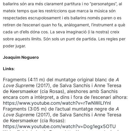
ballarins són ara més clarament partitura i no “personatges”, al
mateix temps que les restriccions que marca la música són
respectades escrupolosament i els ballarins només paren o es
retiren de l’escenari quan ho fa, anàlogament, l’instrument a què
cada un d’ells dóna cos. La seva imaginació (i la nostra) creix
sobre aquests límits. Són sols un punt de partida. Les regles per
poder jugar.
Joaquim Noguero
Links
:
Fragments (4:11 m) del muntatge original blanc de
A
Love Suprem
e (2017), de Salva Sanchis i Anne Teresa
de Keersmaeker (cia Rosas), aleshores amb Sanchis
encara com a intèrpret, a dins i fora de l’escenari alhora:
https://www.youtube.com/watch?v=rTwNWiLIYnI
Fragments (3:05 m) de l’actual muntatge negre de
A
Love Suprem
e (2017), de Salva Sanchis i Anne Teresa
de Keersmaeker (cia Rosas):
https://www.youtube.com/watch?v=Dog1egx5OTU