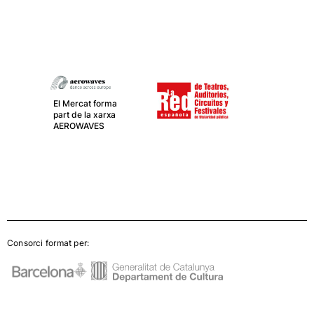
El Mercat,
juntament amb
La Central del
Circ, van de la
mà com a socis
en la xarxa
CIRCUSNEXT
Consorci format per: