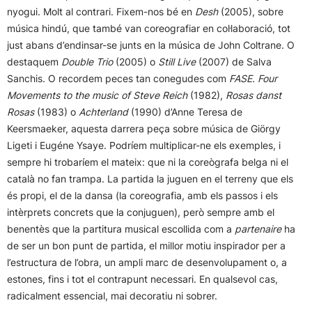
nyogui. Molt al contrari. Fixem-nos bé en
Desh
(2005), sobre
música hindú, que també van coreografiar en col·laboració, tot
just abans d’endinsar-se junts en la música de John Coltrane. O
destaquem
Double Trio
(2005) o
Still Live
(2007) de Salva
Sanchis. O recordem peces tan conegudes com
FASE. Four
Movements to the music of Steve Reich
(1982),
Rosas danst
Rosas
(1983) o
Achterland
(1990) d’Anne Teresa de
Keersmaeker, aquesta darrera peça sobre música de Giörgy
Ligeti i Eugéne Ysaye. Podríem multiplicar-ne els exemples, i
sempre hi trobaríem el mateix: que ni la coreògrafa belga ni el
català no fan trampa. La partida la juguen en el terreny que els
és propi, el de la dansa (la coreografia, amb els passos i els
intèrprets concrets que la conjuguen), però sempre amb el
benentès que la partitura musical escollida com a
partenaire
ha
de ser un bon punt de partida, el millor motiu inspirador per a
l’estructura de l’obra, un ampli marc de desenvolupament o, a
estones, fins i tot el contrapunt necessari. En qualsevol cas,
radicalment essencial, mai decoratiu ni sobrer.