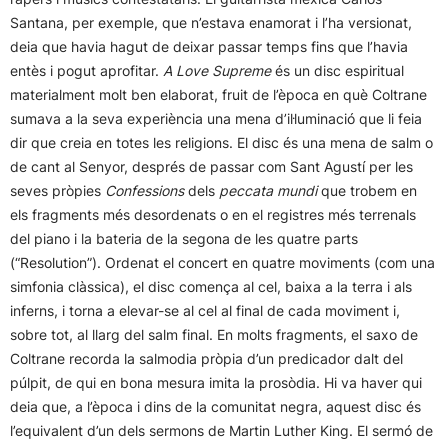
Santana, per exemple, que n’estava enamorat i l’ha versionat,
deia que havia hagut de deixar passar temps fins que l’havia
entès i pogut aprofitar.
A Love Supreme
és un disc espiritual
materialment molt ben elaborat, fruit de l’època en què Coltrane
sumava a la seva experiència una mena d’il·luminació que li feia
dir que creia en totes les religions. El disc és una mena de salm o
de cant al Senyor, després de passar com Sant Agustí per les
seves pròpies
Confessions
dels
peccata mundi
que trobem en
els fragments més desordenats o en el registres més terrenals
del piano i la bateria de la segona de les quatre parts
(“Resolution”). Ordenat el concert en quatre moviments (com una
simfonia clàssica), el disc comença al cel, baixa a la terra i als
inferns, i torna a elevar-se al cel al final de cada moviment i,
sobre tot, al llarg del salm final. En molts fragments, el saxo de
Coltrane recorda la salmodia pròpia d’un predicador dalt del
púlpit, de qui en bona mesura imita la prosòdia. Hi va haver qui
deia que, a l’època i dins de la comunitat negra, aquest disc és
l’equivalent d’un dels sermons de Martin Luther King. El sermó de