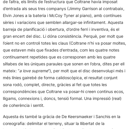
de l’altra, els límits de l’estructura que Coltrane havia imposat
d’entrada als seus tres companys (Jimmy Garrison al contrabaix,
Elvin Jones a la bateria i McCoy Tyner al piano), amb contínues
sèries i variacions que semblen allargar-se infinitament. Aquesta
barreja de planificació i obertura, d’ordre ferri i inventiva, és el
gran encert del disc. Li dóna consistència. Perquè, per molt que
l’oient no en controli totes les claus (Coltrane n’hi va posar moltes,
que estaven més que fixades d’entrada, com les quatre notes
contínuament repetides que es corresponen amb les quatre
síl·labes de les úniques paraules que sonen en l’obra, dites per ell
mateix: “
a love supreme
”), per molt que el disc desenvolupi més i
més línies gairebé de forma calidoscòpica, el resultat conjunt
sona rodó, complet, directe, gràcies al fet que totes les
correspondències que Coltrane va posar-hi creen continus ecos,
lligams, connexions i, doncs, tensió formal. Una impressió (real)
de coherència i sentit.
Aquesta és també la gràcia de De Keersmaeker i Sanchis en la
coreografia: delimitar el terreny, situar la llibertat de la