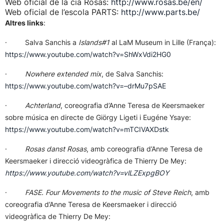
Web oficial de la cia Rosas:
http://www.rosas.be/en/
Web oficial de l’escola PARTS:
http://www.parts.be/
Altres links
:
· Salva Sanchis a
Islands#1
al LaM Museum in Lille (França):
https://www.youtube.com/watch?v=ShWxVdi2HG0
·
Nowhere extended mix
, de Salva Sanchis:
https://www.youtube.com/watch?v=–drMu7pSAE
·
Achterland
, coreografia d’Anne Teresa de Keersmaeker
sobre música en directe de Giörgy Ligeti i Eugéne Ysaye:
https://www.youtube.com/watch?v=mTCIVAXDstk
·
Rosas danst Rosas
, amb coreografia d’Anne Teresa de
Keersmaeker i direcció videogràfica de Thierry De Mey:
https://www.youtube.com/watch?v=vlLZExpgBOY
·
FASE.
Four Movements to the music of Steve Reich
, amb
coreografia d’Anne Teresa de Keersmaeker i direcció
videogràfica de Thierry De Mey: