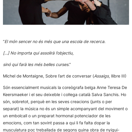
“
El món sencer no és més que una escola de recerca.
[…] No importa qui assolirà l’objectiu,
sinó qui farà les més belles curses
.”
Michel de Montaigne, Sobre l’art de conversar (
Assaigs
, llibre III)
Són essencialment musicals la coreògrafa belga Anne Teresa De
Keersmaeker i el seu deixeble i col·lega català Salva Sanchis. Ho
són, sobretot, perquè en les seves creacions (junts o per
separat) la música no és un simple acompanyant del moviment o
un embolcall o un preparat hormonal potenciador de les
emocions, com tan sovint passa a qui li fa falta dopar la
musculatura poc treballada de segons quina obra de nyigui-