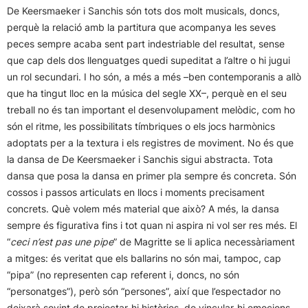
De Keersmaeker i Sanchis són tots dos molt musicals, doncs,
perquè la relació amb la partitura que acompanya les seves
peces sempre acaba sent part indestriable del resultat, sense
que cap dels dos llenguatges quedi supeditat a l’altre o hi jugui
un rol secundari. I ho són, a més a més –ben contemporanis a allò
que ha tingut lloc en la música del segle XX–, perquè en el seu
treball no és tan important el desenvolupament melòdic, com ho
són el ritme, les possibilitats tímbriques o els jocs harmònics
adoptats per a la textura i els registres de moviment. No és que
la dansa de De Keersmaeker i Sanchis sigui abstracta. Tota
dansa que posa la dansa en primer pla sempre és concreta. Són
cossos i passos articulats en llocs i moments precisament
concrets. Què volem més material que això? A més, la dansa
sempre és figurativa fins i tot quan ni aspira ni vol ser res més. El
“
ceci n’est pas une pipe
” de Magritte se li aplica necessàriament
a mitges: és veritat que els ballarins no són mai, tampoc, cap
“pipa” (no representen cap referent i, doncs, no són
“personatges”), però són “persones”, així que l’espectador no
deixarà sovint de projectar-hi històries, de vincular-hi emocions,