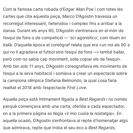
Com la famosa carta robada d’Edgar Allan Poe i com totes les
cartes que cita aquesta peça, Marco D’Agostin travessa un
recorregut interessant, heterodox i complex fins a arribar a la
dansa. Durant els anys 90, D’Agostin s’entrenava en el món de
l’esquí de fons o de competició — ‘sci agonistico’, com diuen en
italià. D’aquella època el coreògraf relata que era «un noi als 90 a
qui no li agradava el futbol sinó l’esquí de fons —i també ballar,
però com no sabia cap moviment, solia copiar els de l’esquí».
Amb tan sols 11 anys, D’Agostin coreografiava els moviments de
l’esquí a la seva habitació i somiava a crear un espectacle sobre
la campiona olímpica Stefania Belmondo, la qual cosa faria
realitat el 2018 amb l’espectacle
First Love.
Aquella peça està íntimament lligada a
Best Regards
i no només
perquè començava amb una carta, oferida a cada espectador,
on a la primera pàgina es llegia «il mio cuore la nostalgia». En
aquella ocasió, D’Agostin s’enfrontava al repte d’homenatjar algú
que admirava, repte que troba el seu eco a
Best Regards
,