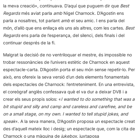
la meva creació», continuava. D’aquí que puguem dir que
Best
Regards
més aviat parla
amb
Nigel Charnock. D’Agostin ens
parla a nosaltres, tot parlant
amb
el seu amic. I ens parla del
món, d’allò que ens enllaça els uns als altres, com les cartes.
Best
Regards
ens parla de l’esperança, del silenci, dels finals i del
continuar després de la fi.
Malgrat la decisió de no ventriloquar el mestre, és impossible no
trobar ressonàncies de l’univers estètic de Charnock en aquest
espectacle-carta. D’Agostin porta el seu món sense repetir-lo. Per
això, ens ofereix la seva versió d’un dels elements fonamentals
dels espectacles de Charnock: l’entreteniment. En una entrevista,
el coreògraf anglès confessava què el va dur a deixar DV8 i a
crear els seus propis solos: «
I wanted to do something that was a
bit stupid and silly and camp and careless and carefree, and be
on a small stage, on my own. I wanted to tell stupid jokes, and
speak
«. A la seva manera, D’Agostin proposa un espectacle creat
des d’aquell mateix lloc i desig; un espectacle que, com la cita de
Charnock o una màquina de
jukebox
, juxtaposa