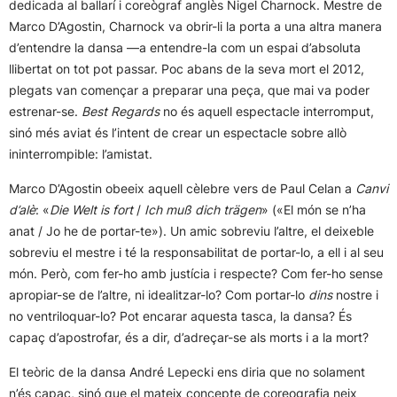
dedicada al ballarí i coreògraf anglès Nigel Charnock. Mestre de
Marco D’Agostin, Charnock va obrir-li la porta a una altra manera
d’entendre la dansa —a entendre-la com un espai d’absoluta
llibertat on tot pot passar. Poc abans de la seva mort el 2012,
plegats van començar a preparar una peça, que mai va poder
estrenar-se.
Best Regards
no és aquell espectacle interromput,
sinó més aviat és l’intent de crear un espectacle sobre allò
ininterrompible: l’amistat.
Marco D’Agostin obeeix aquell cèlebre vers de Paul Celan a
Canvi
d’alè
: «
Die Welt is fort
/
Ich muß dich trägen
» («El món se n’ha
anat / Jo he de portar-te»). Un amic sobreviu l’altre, el deixeble
sobreviu el mestre i té la responsabilitat
de portar-lo, a ell i al seu
món. Però, com fer-ho amb justícia i respecte? Com fer-ho sense
apropiar-se de l’altre, ni idealitzar-lo? Com portar-lo
dins
nostre i
no ventriloquar-lo? Pot encarar aquesta tasca, la dansa? És
capaç d’apostrofar, és a dir, d’adreçar-se als morts i a la mort?
El teòric de la dansa André Lepecki ens diria que no solament
n’és capaç, sinó que el mateix concepte de coreografia neix