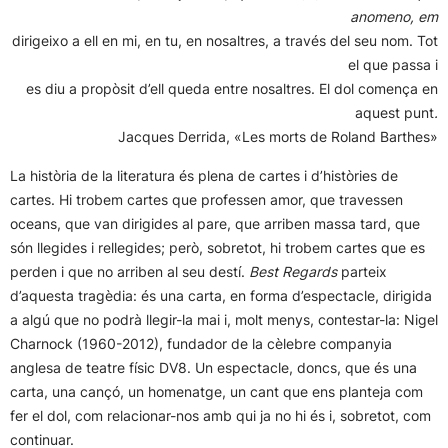
anomeno, em
dirigeixo a ell en mi, en tu, en nosaltres, a través del seu nom. Tot
el que passa i
es diu a propòsit d’ell queda entre nosaltres. El dol comença en
aquest punt
.
Jacques Derrida, «Les morts de Roland Barthes»
La història de la literatura és plena de cartes i d’històries de
cartes. Hi trobem cartes que professen amor, que travessen
oceans, que van dirigides al pare, que arriben massa tard, que
són llegides i rellegides; però, sobretot, hi trobem cartes que es
perden i que no arriben al seu destí.
Best Regards
parteix
d’aquesta tragèdia: és una carta, en forma d’espectacle, dirigida
a algú que no podrà llegir-la mai i, molt menys, contestar-la: Nigel
Charnock (1960-2012), fundador de la cèlebre companyia
anglesa de teatre físic DV8. Un espectacle, doncs, que és una
carta, una cançó, un homenatge, un cant que ens planteja com
fer el dol, com relacionar-nos amb qui ja no hi és i, sobretot, com
continuar.