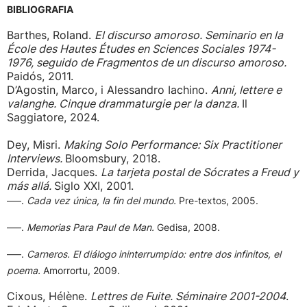
BIBLIOGRAFIA
Barthes, Roland.
El discurso amoroso. Seminario en la
École des Hautes Études en Sciences Sociales 1974-
1976, seguido de Fragmentos de un discurso amoroso.
Paidós, 2011.
D’Agostin, Marco, i Alessandro Iachino.
Anni, lettere e
valanghe. Cinque drammaturgie per la danza.
Il
Saggiatore, 2024.
Dey, Misri.
Making Solo Performance: Six Practitioner
Interviews.
Bloomsbury, 2018.
Derrida, Jacques.
La tarjeta postal de Sócrates a Freud y
más allá.
Siglo XXI, 2001.
–––.
Cada vez única, la fin del mundo.
Pre-textos, 2005.
–––.
Memorias Para Paul de Man.
Gedisa, 2008.
–––.
Carneros. El diálogo ininterrumpido: entre dos infinitos, el
poema.
Amorrortu, 2009.
Cixous, Hélène.
Lettres de Fuite. Séminaire 2001-2004
.