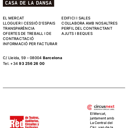
EL MERCAT
EDIFICI I SALES
LLOGUER I CESSIÓ D’ESPAIS
COL·LABORA AMB NOSALTRES
TRANSPARÈNCIA
PERFIL DEL CONTRACTANT
OFERTES DE TREBALL I DE
AJUTS I BEQUES
CONTRACTACIÓ
INFORMACIÓ PER FACTURAR
C/ Lleida, 59 – 08004
Barcelona
Tel. +34
93 256 26 00
El Mercat,
juntament amb
La Central del
Circ, van de la