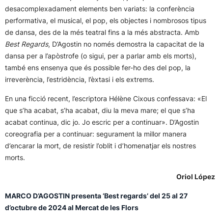
desacomplexadament elements ben variats: la conferència
performativa, el musical, el pop, els objectes i nombrosos tipus
de dansa, des de la més teatral fins a la més abstracta. Amb
Best Regards
, D’Agostin no només demostra la capacitat de la
dansa per a l’apòstrofe (o sigui, per a parlar amb els morts),
també ens ensenya que és possible fer-ho des del pop, la
irreverència, l’estridència, l’èxtasi i els extrems.
En una ficció recent, l’escriptora Hélène Cixous confessava: «El
que s’ha acabat, s’ha acabat, diu la meva mare; el que s’ha
acabat continua, dic jo. Jo escric per a continuar». D’Agostin
coreografia per a continuar: segurament la millor manera
d’encarar la mort, de resistir l’oblit i d’homenatjar els nostres
morts.
Oriol López
MARCO D’AGOSTIN presenta ‘Best regards’ del 25 al 27
d’octubre de 2024 al Mercat de les Flors