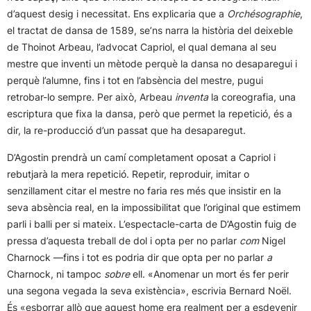
d’aquest desig i necessitat. Ens explicaria que a
Orchésographie
,
el tractat de dansa de 1589, se’ns narra la història del deixeble
de Thoinot Arbeau, l’advocat Capriol, el qual demana al seu
mestre que inventi un mètode perquè la dansa no desaparegui i
perquè l’alumne, fins i tot en l’absència del mestre, pugui
retrobar-lo sempre. Per això, Arbeau
inventa
la coreografia, una
escriptura que fixa la dansa, però que permet la repetició, és a
dir, la re-producció d’un passat que ha desaparegut.
D’Agostin prendrà un camí completament oposat a Capriol i
rebutjarà la mera repetició. Repetir, reproduir, imitar o
senzillament citar el mestre no faria res més que insistir en la
seva absència real, en la impossibilitat que l’original que estimem
parli i balli per si mateix. L’espectacle-carta de D’Agostin fuig de
pressa d’aquesta treball de dol i opta per no parlar
com
Nigel
Charnock —fins i tot es podria dir que opta per no parlar
a
Charnock, ni tampoc
sobre
ell. «Anomenar un mort és fer perir
una segona vegada la seva existència», escrivia Bernard Noël.
És «esborrar allò que aquest home era realment per a esdevenir