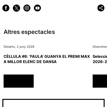
Altres espectacles
Dimarts, 2 juny 2026
Divendre
CÈL·LULA #6: ‘FAULA’ GUANYA EL PREMI MAX
Selecci
A MILLOR ELENC DE DANSA
2026-
ACTUALITAT
ACTU