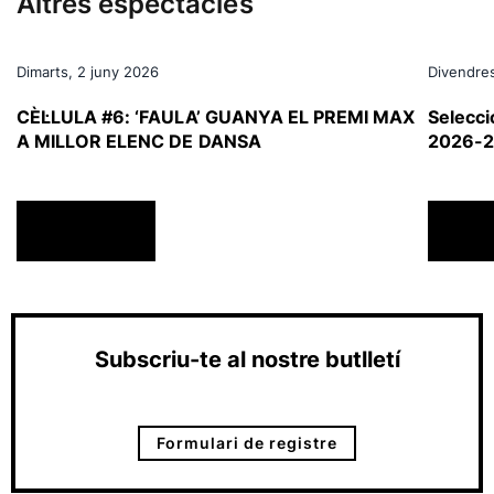
Altres espectacles
Dimarts, 2 juny 2026
Divendre
CÈL·LULA #6: ‘FAULA’ GUANYA EL PREMI MAX
Selecci
A MILLOR ELENC DE DANSA
2026-
ACTUALITAT
ACTU
Subscriu-te al nostre butlletí
Formulari de registre