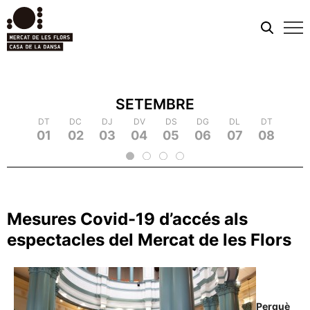
Men
mobi
SETEMBRE
DC
DT
DT
DJ
DC
DC
DV
DJ
DJ
DS
DV
DV
DG
DS
DS
DL
DG
DG
DT
DL
DL
DC
DT
DT
DJ
DC
DC
DV
D
09
18
01
10
19
02
20
03
04
13
05
14
23
06
15
24
07
16
25
08
17
26
09
18
2
11
12
21
22
Mesures Covid-19 d’accés als
espectacles del Mercat de les Flors
Perquè