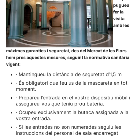
pugueu
fer la
visita
amb les
màximes garanties i seguretat, des del Mercat de les Flors
hem pres aquestes mesures, seguint la normativa sanitària
vigent:
· Mantingueu la distància de seguretat d’1,5 m
· És obligatori que feu ús de la mascareta en tot
moment.
· Prepareu l’entrada en el vostre dispositiu mòbil i
assegureu-vos que teniu prou bateria.
· Ocupeu exclusivament la butaca assignada a la
vostra entrada.
· Si les entrades no son numerades seguiu les
instruccions del personal de sala encarregat