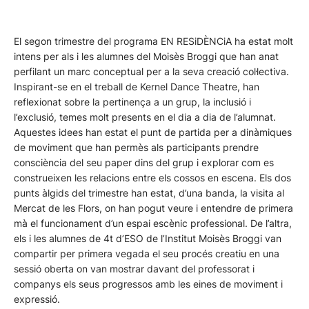
El segon trimestre del programa EN RESiDÈNCiA ha estat molt
intens per als i les alumnes del Moisès Broggi que han anat
perfilant un marc conceptual per a la seva creació col·lectiva.
Inspirant-se en el treball de Kernel Dance Theatre, han
reflexionat sobre la pertinença a un grup, la inclusió i
l’exclusió, temes molt presents en el dia a dia de l’alumnat.
Aquestes idees han estat el punt de partida per a dinàmiques
de moviment que han permès als participants prendre
consciència del seu paper dins del grup i explorar com es
construeixen les relacions entre els cossos en escena. Els dos
punts àlgids del trimestre han estat, d’una banda, la visita al
Mercat de les Flors, on han pogut veure i entendre de primera
mà el funcionament d’un espai escènic professional. De l’altra,
els i les alumnes de 4t d’ESO de l’Institut Moisès Broggi van
compartir per primera vegada el seu procés creatiu en una
sessió oberta on van mostrar davant del professorat i
companys els seus progressos amb les eines de moviment i
expressió.