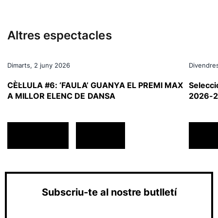
Altres espectacles
Dimarts, 2 juny 2026
Divendre
CÈL·LULA #6: ‘FAULA’ GUANYA EL PREMI MAX
Selecci
A MILLOR ELENC DE DANSA
2026-
ACTUALITAT
GENERAL
ACTU
Subscriu-te al nostre butlletí