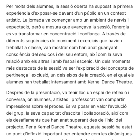
Per molts dels alumnes, la sessió oberta ha suposat la primera
experiència d’exposar-se davant d’un públic en un context
artístic. La jornada va començar amb un ambient de nervis i
expectació, però a mesura que avançava la sessió, l’energia
es va transformar en concentració i confiança. A través de
diferents seqüències de moviment i exercicis que havien
treballat a classe, van mostrar com han anat guanyant
consciència del seu cos i del seu entorn, així com la seva
relació amb els altres i amb l’espai escènic. Un dels moments
més destacats de la sessió va ser l’exploració del concepte de
pertinença i exclusió, un dels eixos de la creació, en el qual els
alumnes han treballat intensament amb Kernel Dance Theatre.
Després de la presentació, va tenir lloc un espai de reflexió i
conversa, on alumnes, artistes i professorat van compartir
impressions sobre el procés. Es va posar en valor l’evolució
del grup, la seva capacitat d’escolta i col·laboració, així com
els desafiaments que han anat superant des de l’inici del
projecte. Per a Kernel Dance Theatre, aquesta sessió ha estat
un punt d’inflexió important per entendre com les dinàmiques