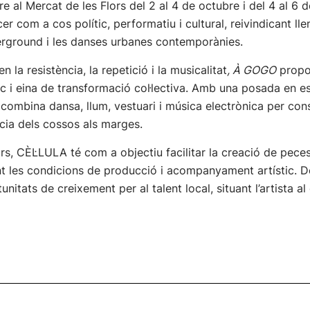
e al Mercat de les Flors del 2 al 4 de octubre i del 4 al 
er com a cos polític, performatiu i cultural, reivindicant l
derground i les danses urbanes contemporànies.
 la resistència, la repetició i la musicalitat
, À GOGO
propos
c i eina de transformació col·lectiva. Amb una posada en e
a combina dansa, llum, vestuari i música electrònica per con
ncia dels cossos als marges.
s, CÈL·LULA té com a objectiu facilitar la creació de peces
ant les condicions de producció i acompanyament artístic. 
itats de creixement per al talent local, situant l’artista a