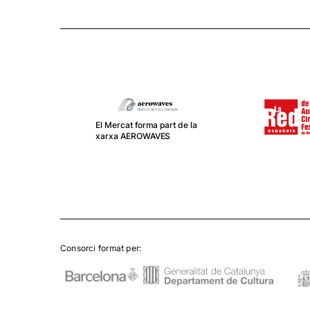
El Mercat forma part de la
xarxa AEROWAVES
Consorci format per: