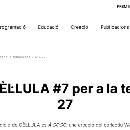
PREMS
rogramació
Educació
Creació
Publicacions 
per a la temporada 2026-27
CÈL·LULA #7 per a la
27
edició de CÈL·LULA és
À GOGO
, una creació del col·lectiu 