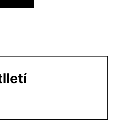
ACTU
lletí