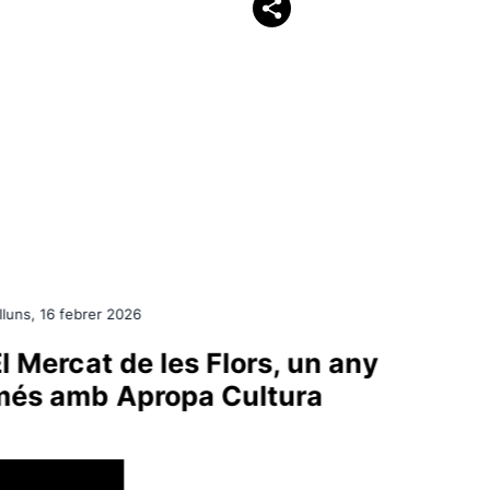
lluns, 16 febrer 2026
Dilluns, 
l Mercat de les Flors, un any
Euro
més amb Apropa Cultura
pres
l’est
l’edu
ACTUALITAT