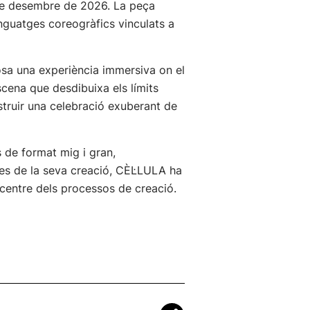
6 de desembre de 2026. La peça
lenguatges coreogràfics vinculats a
a una experiència immersiva on el
scena que desdibuixa els límits
struir una celebració exuberant de
 de format mig i gran,
Des de la seva creació, CÈL·LULA ha
l centre dels processos de creació.