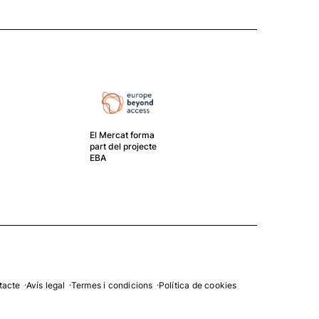
El Mercat forma
part del projecte
EBA
El G
crea
gest
tacte
Avís legal
Termes i condicions
Política de cookies