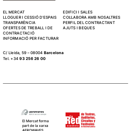
EL MERCAT
EDIFICI I SALES
LLOGUER I CESSIÓ D’ESPAIS
COL·LABORA AMB NOSALTRES
TRANSPARÈNCIA
PERFIL DEL CONTRACTANT
OFERTES DE TREBALL I DE
AJUTS I BEQUES
CONTRACTACIÓ
INFORMACIÓ PER FACTURAR
C/ Lleida, 59 – 08004
Barcelona
Tel. +34
93 256 26 00
El Mercat,
juntament amb
La Central del
Circ, van de la
mà com a socis