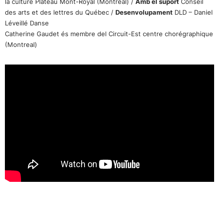
la culture Plateau Mont-Royal (Montreal) /
Amb el suport
Conseil
des arts et des lettres du Québec /
Desenvolupament
DLD – Daniel
Léveillé Danse
Catherine Gaudet és membre del Circuit-Est centre chorégraphique
(Montreal)