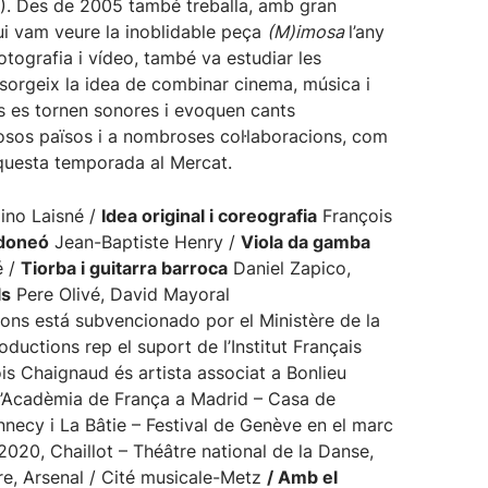
). Des de 2005 també treballa, amb gran
ui vam veure la inoblidable peça
(M)imosa
l’any
fotografia i vídeo, també va estudiar les
 sorgeix la idea de combinar cinema, música i
s es tornen sonores i evoquen cants
rosos països i a nombroses col·laboracions, com
questa temporada al Mercat.
ino Laisné /
Idea original i coreografia
François
doneó
Jean-Baptiste Henry /
Viola da gamba
é /
Tiorba i guitarra barroca
Daniel Zapico,
ls
Pere Olivé, David Mayoral
ons está subvencionado por el Ministère de la
ctions rep el suport de l’Institut Français
ois Chaignaud és artista associat a Bonlieu
l’Acadèmia de França a Madrid – Casa de
necy i La Bâtie – Festival de Genève en el marc
0, Chaillot – Théâtre national de la Danse,
e, Arsenal / Cité musicale-Metz
/ Amb el