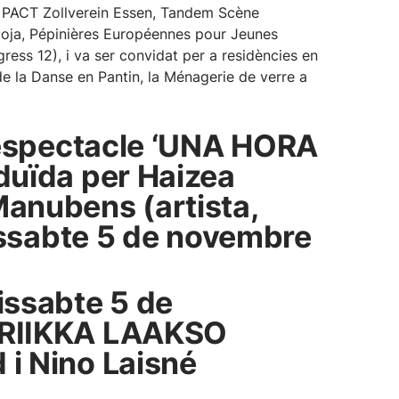
 PACT Zollverein Essen, Tandem Scène
ioja, Pépinières Européennes pour Jeunes
gress 12), i va ser convidat per a residències en
de la Danse en Pantin, la Ménagerie de verre a
l’espectacle ‘UNA HORA
duïda per Haizea
anubens (artista,
dissabte 5 de novembre
issabte 5 de
 RIIKKA LAAKSO
i Nino Laisné