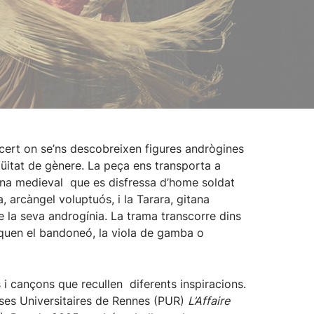
cert on se’ns descobreixen figures andrògines
güitat de gènere. La peça ens transporta a
ona medieval que es disfressa d’home soldat
, arcàngel voluptuós, i la Tarara, gitana
e la seva androgínia. La trama transcorre dins
oquen el bandoneó, la viola de gamba o
 cançons que recullen diferents inspiracions.
esses Universitaires de Rennes (PUR)
L’Affaire