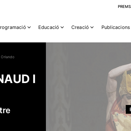
PREMS
rogramació
Educació
Creació
Publicacions 
e Orlando
NAUD I
tre