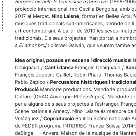
Berger-Levrault:
le feminisme à l’épreuve
(1898-1905
projecció internacional, mb Cecilia Bengolea, amb q
2017 al Mercat.
Nino Laisné
, format en Belles Arts, 
músiques tradicionals sud-americanes, període on li
art contemporani. A partir de 2010 les seves imatge
tradicionals. Els seus projectes l’han portat a nomb
a
El amor brujo
d’Israel Galván, que veurem també a
Idea original, posada en escena i direcció musical
N
Chaignaud /
Cant i dansa
François Chaignaud /
Ban
François Joubert-Caillet, Robin Pharo, Thomas Baet
Pablo Zapico /
Percussions històriques i tradiciona
Producció
Mandorle productions. Mandorle producti
Culture (DRAC Auvergne-Rhône-Alpes). Mandorle produ
per a alguns dels seus projectes a l’estranger. Franç
Scène nationale Annecy. Nino Laisné és membre de 
Velázquez /
Coproducció
Bonlieu Scène nationale An
de FEDER programa INTERREG França-Suïssa 2014-202
deSingel — Anvers, Maison de la musique de Nanterr