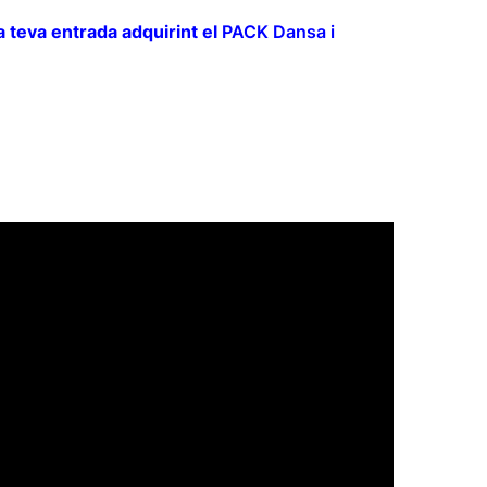
teva entrada adquirint el
PACK Dansa i