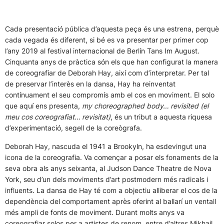
Cada presentació pública d’aquesta peça és una estrena, perquè
cada vegada és diferent, si bé es va presentar per primer cop
l’any 2019 al festival internacional de Berlín Tans Im August.
Cinquanta anys de pràctica són els que han configurat la manera
de coreografiar de Deborah Hay, així com d’interpretar. Per tal
de preservar l’interès en la dansa, Hay ha reinventat
contínuament el seu compromís amb el cos en moviment. El solo
que aquí ens presenta,
my choreographed body… revisited (el
meu cos coreografiat… revisitat)
, és un tribut a aquesta riquesa
d’experimentació, segell de la coreògrafa.
Deborah Hay, nascuda el 1941 a Brookyln, ha esdevingut una
icona de la coreografia. Va començar a posar els fonaments de la
seva obra als anys seixanta, al Judson Dance Theatre de Nova
York, seu d’un dels moviments d’art postmodern més radicals i
influents. La dansa de Hay té com a objectiu alliberar el cos de la
dependència del comportament après oferint al ballarí un ventall
més ampli de fonts de moviment. Durant molts anys va
coreografiar solos per a artistes de renom, entre d’altres Mikhail