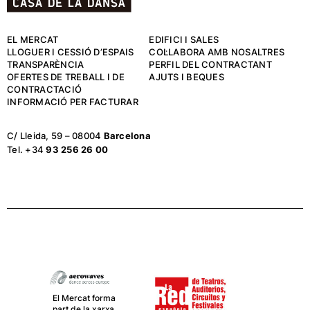
EL MERCAT
EDIFICI I SALES
LLOGUER I CESSIÓ D’ESPAIS
COL·LABORA AMB NOSALTRES
TRANSPARÈNCIA
PERFIL DEL CONTRACTANT
OFERTES DE TREBALL I DE
AJUTS I BEQUES
CONTRACTACIÓ
INFORMACIÓ PER FACTURAR
C/ Lleida, 59 – 08004
Barcelona
Tel. +34
93 256 26 00
El Mercat,
juntament amb
La Central del
Circ, van de la