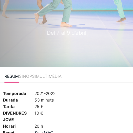
Del 7 al 9 d’abril
RESUM
SINOPSI
MULTIMÈDIA
Temporada
2021-2022
Durada
53 minuts
Tarifa
25 €
DIVENDRES
10 €
JOVE
Horari
20 h
Espai
Sala MAC