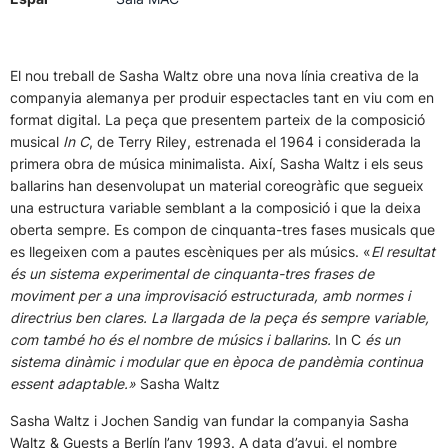
El nou treball de Sasha Waltz obre una nova línia creativa de la
companyia alemanya per produir espectacles tant en viu com en
format digital. La peça que presentem parteix de la composició
musical
In C
, de Terry Riley, estrenada el 1964 i considerada la
primera obra de música minimalista. Així, Sasha Waltz i els seus
ballarins han desenvolupat un material coreogràfic que segueix
una estructura variable semblant a la composició i que la deixa
oberta sempre. Es compon de cinquanta-tres fases musicals que
es llegeixen com a pautes escèniques per als músics. «
El resultat
és un sistema experimental de cinquanta-tres frases de
moviment per a una improvisació estructurada, amb normes i
directrius ben clares. La llargada de la peça és sempre variable,
com també ho és el nombre de músics i ballarins.
In C
és un
sistema dinàmic i modular que en època de pandèmia continua
essent adaptable.»
Sasha Waltz
Sasha Waltz i Jochen Sandig van fundar la companyia Sasha
Waltz & Guests a Berlín l’any 1993. A data d’avui, el nombre