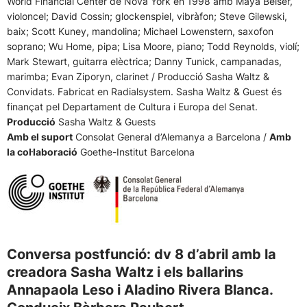
World Financial Center de Nova York en 1998 amb Maya Beiser,
violoncel; David Cossin; glockenspiel, vibràfon; Steve Gilewski,
baix; Scott Kuney, mandolina; Michael Lowenstern, saxofon
soprano; Wu Home, pipa; Lisa Moore, piano; Todd Reynolds, violí;
Mark Stewart, guitarra elèctrica; Danny Tunick, campanadas,
marimba; Evan Ziporyn, clarinet / Producció Sasha Waltz &
Convidats. Fabricat en Radialsystem. Sasha Waltz & Guest és
finançat pel Departament de Cultura i Europa del Senat.
Producció
Sasha Waltz & Guests
Amb el suport
Consolat General d’Alemanya a Barcelona /
Amb
la col·laboració
Goethe-Institut Barcelona
Conversa postfunció: dv 8 d’abril amb la
creadora Sasha Waltz i els ballarins
Annapaola Leso i Aladino Rivera Blanca.