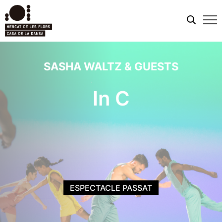
Men
mobi
SASHA WALTZ & GUESTS
In C
ESPECTACLE PASSAT