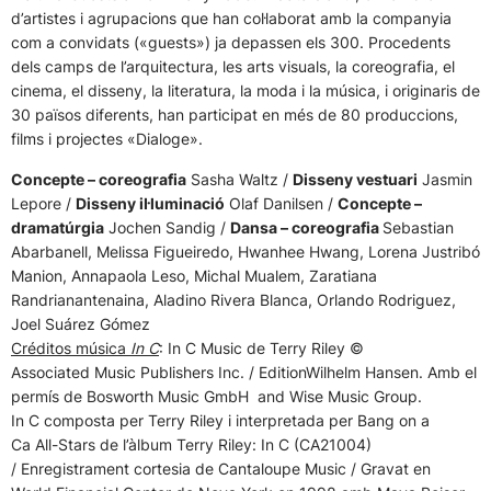
d’artistes i agrupacions que han col·laborat amb la companyia
com a convidats («guests») ja depassen els 300. Procedents
dels camps de l’arquitectura, les arts visuals, la coreografia, el
cinema, el disseny, la literatura, la moda i la música, i originaris de
30 països diferents, han participat en més de 80 produccions,
films i projectes «Dialoge».
Concepte – coreografia
Sasha Waltz /
Disseny vestuari
Jasmin
Lepore /
Disseny il·luminació
Olaf Danilsen /
Concepte –
dramatúrgia
Jochen Sandig /
Dansa – coreografia
Sebastian
Abarbanell, Melissa Figueiredo, Hwanhee Hwang, Lorena Justribó
Manion, Annapaola Leso, Michal Mualem, Zaratiana
Randrianantenaina, Aladino Rivera Blanca, Orlando Rodriguez,
Joel Suárez Gómez
Créditos música
In C
: In C Music de Terry Riley ©
Associated Music Publishers Inc. / EditionWilhelm Hansen. Amb el
permís de Bosworth Music GmbH and Wise Music Group.
In C composta per Terry Riley i interpretada per Bang on a
Ca All-Stars de l’àlbum Terry Riley: In C (CA21004)
/ Enregistrament cortesia de Cantaloupe Music / Gravat en