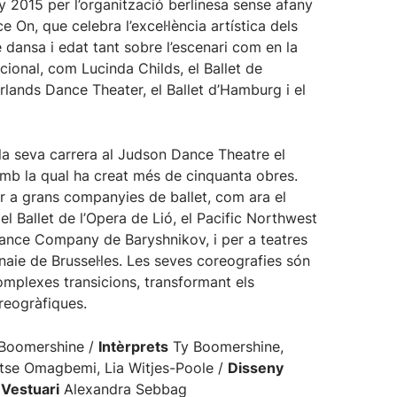
 2015 per l’organització berlinesa sense afany
e On, que celebra l’excel·lència artística dels
e dansa i edat tant sobre l’escenari com en la
ional, com Lucinda Childs, el Ballet de
lands Dance Theater, el Ballet d’Hamburg i el
a seva carrera al Judson Dance Theatre el
mb la qual ha creat més de cinquanta obres.
r a grans companyies de ballet, com ara el
 el Ballet de l’Opera de Lió, el Pacific Northwest
 Dance Company de Baryshnikov, i per a teatres
aie de Brussel·les. Les seves coreografies són
mplexes transicions, transformant els
reogràfiques.
Boomershine /
Intèrprets
Ty Boomershine,
se Omagbemi, Lia Witjes-Poole /
Disseny
/
Vestuari
Alexandra Sebbag