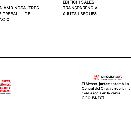
EDIFICI I SALES
A AMB NOSALTRES
TRANSPARÈNCIA
 TREBALL I DE
AJUTS I BEQUES
ACIÓ
 Mercat, juntament amb La
ntral del Circ, van de la mà
El Mercat forma
m a socis en la xarxa
part del projecte
IRCUSNEXT
EBA