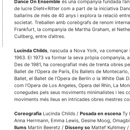
Dance On Ensemble
és una companyia fundada l’any
de lucre Diehl+Ritter com a part de la iniciativa Danc
ballarins de més de 40 anys i explora la relació entr
societat. Treballen amb coreògrafs de renom internac
Frankfurt, la companyia de Martha Graham, el Nether
Cullberg, entre d’altres.
Lucinda Childs
, nascuda a Nova York, va començar l
1963. El 1973 va formar la seva pròpia companyia, a
Des de 1981, ha coreografiat més de trenta obres pe
Ballet de l’Opera de París, Els Ballets de Montecarlo,
Ballet, el Ballet de l’Opera de Berlín o la White Oak
com l’Opera de Los Angeles, Opera del Rhin, La Monn
conegudes pels seus moviments minimalistes i les co
moviments més lleus en intricades obres mestres co
Coreografia
Lucinda Childs /
Posada en escena
Ty 
Anna Herrmann, Emma Lewis, Gesine Moog, Omagbit
llums
Martin Beeretz /
Disseny so
Mattef Kuhlmey 