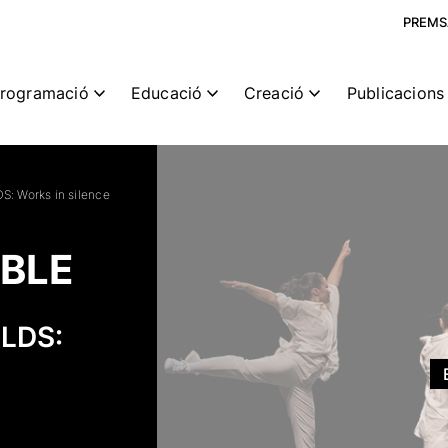
PREMS
rogramació
Educació
Creació
Publicacions 
S: Works in silence
BLE
ILDS: