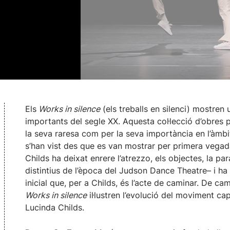
Els
Works in silence
(els treballs en silenci) mostren
importants del segle XX. Aquesta col·lecció d’obres
la seva raresa com per la seva importància en l’àmbi
s’han vist des que es van mostrar per primera vegad
Childs ha deixat enrere l’atrezzo, els objectes, la pa
distintius de l’època del Judson Dance Theatre– i ha 
inicial que, per a Childs, és l’acte de caminar. De cami
Works in silence
il·lustren l’evolució del moviment ca
Lucinda Childs.