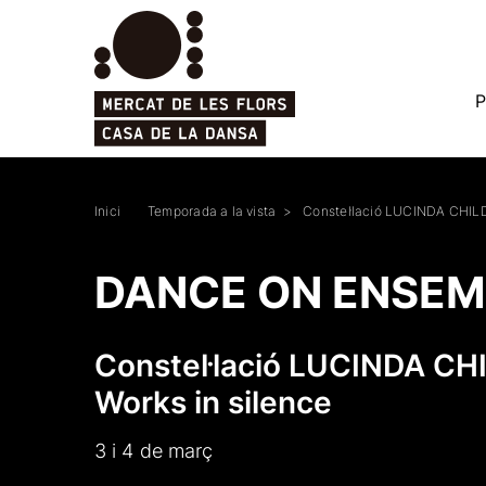
P
Inici
Temporada a la vista
Constel·lació LUCINDA CHILD
DANCE ON ENSEM
Constel·lació LUCINDA CH
Works in silence
3 i 4 de març