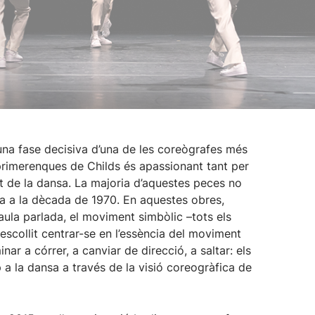
 una fase decisiva d’una de les coreògrafes més
 primerenques de Childs és apassionant tant per
t de la dansa. La majoria d’aquestes peces no
a a la dècada de 1970. En aquestes obres,
raula parlada, el moviment simbòlic –tots els
escollit centrar-se en l’essència del moviment
nar a córrer, a canviar de direcció, a saltar: els
p a la dansa a través de la visió coreogràfica de