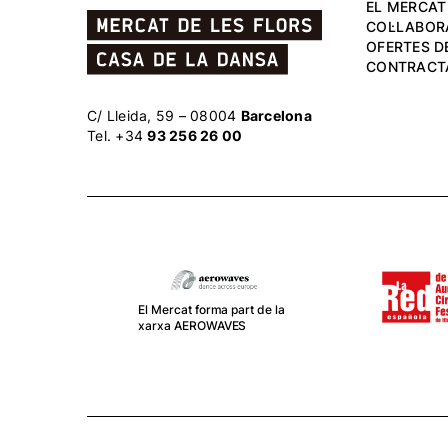
EL MERCAT
COL·LABOR
OFERTES DE
CONTRACT
C/ Lleida, 59 – 08004
Barcelona
Tel. +34
93 256 26 00
El
Ce
co
C