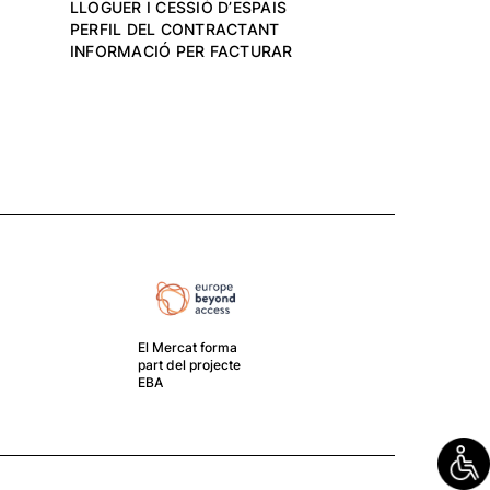
LLOGUER I CESSIÓ D’ESPAIS
PERFIL DEL CONTRACTANT
INFORMACIÓ PER FACTURAR
El M
fund
El GRANER és un centre de
creació del cos i el moviment
gestionat pel Mercat