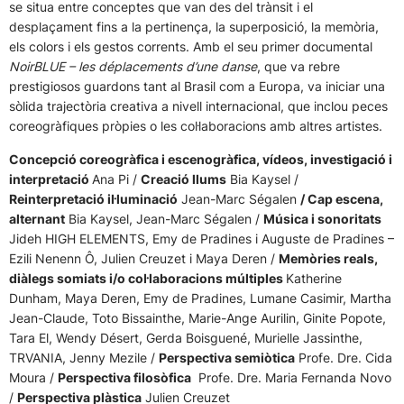
se situa entre conceptes que van des del trànsit i el
desplaçament fins a la pertinença, la superposició, la memòria,
els colors i els gestos corrents. Amb el seu primer documental
NoirBLUE – les déplacements d’une danse
, que va rebre
prestigiosos guardons tant al Brasil com a Europa, va iniciar una
sòlida trajectòria creativa a nivell internacional, que inclou peces
coreogràfiques pròpies o les col·laboracions amb altres artistes.
Concepció coreogràfica i escenogràfica, vídeos, investigació i
interpretació
Ana Pi /
Creació llums
Bia Kaysel /
Reinterpretació il·luminació
Jean-Marc Ségalen
/ Cap escena,
alternant
Bia Kaysel, Jean-Marc Ségalen /
Música i sonoritats
Jideh HIGH ELEMENTS, Emy de Pradines i Auguste de Pradines –
Ezili Nenenn Ô, Julien Creuzet i Maya Deren /
Memòries reals,
diàlegs somiats i/o col·laboracions múltiples
Katherine
Dunham, Maya Deren, Emy de Pradines, Lumane Casimir, Martha
Jean-Claude, Toto Bissainthe, Marie-Ange Aurilin, Ginite Popote,
Tara El, Wendy Désert, Gerda Boisguené, Murielle Jassinthe,
TRVANIA, Jenny Mezile /
Perspectiva semiòtica
Profe. Dre. Cida
Moura /
Perspectiva filosòfica
Profe. Dre. Maria Fernanda Novo
/
Perspectiva plàstica
Julien Creuzet