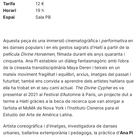
Tarifa
12 €
Horari
19 h
Espai
Sala PB
Aquesta peça és una immersió cinematogràfica i
performativa
en
les danses populars i en els gestos sagrats d’Haití a partir de la
pel·lícula
Divine Horsemen
, filmada durant els anys quaranta i
cinquanta. Ana Pi estableix un diàleg fantasmagòric amb l’obra
de la cineasta transdisciplinària Maya Deren i teixeix en un
mateix moviment fragilitat i equilibri, arxius, imatges del passat i
futuritat; també ens convida a aprendre dels artistes haitians que
ella ha trobat en el seu camí actual.
The Divine Cypher
es va
presentar el 2021 al Festival d’Automne à Paris, un projecte dut a
terme a Haití gràcies a la beca de recerca que van atorgar a
l’artista el MoMA de Nova York i l’Instituto Cisneros para el
Estudio del Arte de América Latina.
Artista coreogràfica i d’imatges, investigadora de danses
urbanes, ballarina extemporània i pedagoga, la pràctica d’
Ana Pi