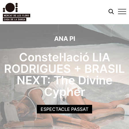
Men
mobi
ANA PI
Constel·lació LIA
RODRIGUES + BRASIL
NEXT: The Divine
Cypher
ESPECTACLE PASSAT