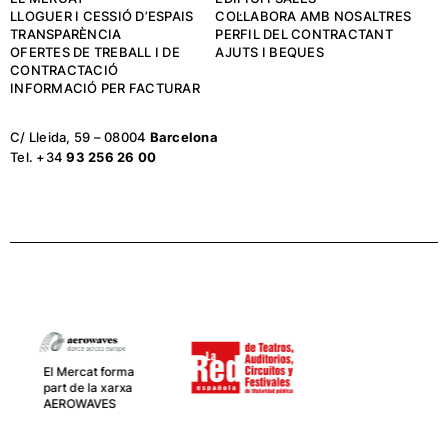
LLOGUER I CESSIÓ D’ESPAIS
COL·LABORA AMB NOSALTRES
TRANSPARÈNCIA
PERFIL DEL CONTRACTANT
OFERTES DE TREBALL I DE
AJUTS I BEQUES
CONTRACTACIÓ
INFORMACIÓ PER FACTURAR
C/ Lleida, 59 – 08004
Barcelona
Tel. +34
93 256 26 00
El Mercat,
juntament amb
La Central del
Circ, van de la
mà com a socis
en la xarxa
CIRCUSNEXT