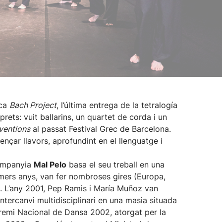
nca
Bach Project
, l’última entrega de la tetralogía
ets: vuit ballarins, un quartet de corda i un
ventions
al passat Festival Grec de Barcelona.
çar llavors, aprofundint en el llenguatge i
companyia
Mal Pelo
basa el seu treball en una
imers anys, van fer nombroses gires (Europa,
). L’any 2001, Pep Ramis i María Muñoz van
intercanvi multidisciplinari en una masia situada
 Premi Nacional de Dansa 2002, atorgat per la