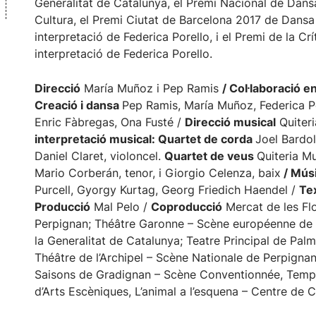
Generalitat de Catalunya, el Premi Nacional de Dans
Cultura, el Premi Ciutat de Barcelona 2017 de Dansa
interpretació de Federica Porello, i el Premi de la Cr
interpretació de Federica Porello.
Direcció
María Muñoz i Pep Ramis
/ Col·laboració en
Creació i dansa
Pep Ramis, María Muñoz, Federica Por
Enric Fàbregas, Ona Fusté /
Direcció musical
Quiteri
interpretació musical: Quartet de corda
Joel Bardole
Daniel Claret, violoncel.
Quartet de veus
Quiteria M
Mario Corberán, tenor, i Giorgio Celenza, baix
/
Mús
Purcell, Gyorgy Kurtag, Georg Friedich Haendel /
Te
Producció
Mal Pelo /
Coproducció
Mercat de les Flo
Perpignan; Théâtre Garonne – Scène européenne de
la Generalitat de Catalunya; Teatre Principal de Pal
Théâtre de l’Archipel – Scène Nationale de Perpigna
Saisons de Gradignan – Scène Conventionnée, Tempor
d’Arts Escèniques, L’animal a l’esquena – Centre de 