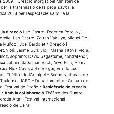
a 2009 – Creació atorgat pel Ministeri de
 per la transmissió de la peça
Bach
i la
ítica 2018 per l’espectacle
Bach
i a la
 la direcció
Leo Castro, Federica Porello /
ello, Leo Castro, Zoltan Vakulya, Miquel Fiol,
a Muñoz i Joel Bardolet /
Creació i
t, violí; Jaume Guri, violí; Masha Titova, viola, i
uñoz, soprano; David Sagastume, contratenor;
ica
Johann Sabastian Bach, Arvo Pärt, Henry
xtos
Nick Cave, John Berger, Erri de Luca
rs; Théâtre de l’Archipel – Scène Nationale de
 Toulouse; ICEC – Departament de Cultura de
ma; Festival de Otoño /
Residència de creació
n /
Amb la col·laboració
Théâtre des Quatre
ada Alta – Festival Internacional
Creació de Celrà