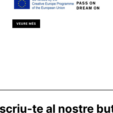
VEURE MÉS
criu-te al nostre but