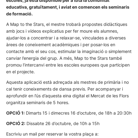
escoles, ja està disponible per a tota la comunitat
educativa, gratuïtament, i aviat en comencen els seminaris
de formació.
A Map to the Stars, el mestre trobarà propostes didàctiques
amb jocs i vídeos explicatius per fer moure els alumnes,
ajudar-los a concentrar i a relaxar-se, vinculades a diverses
àrees de coneixement acadèmiques i per posar-los en
contacte amb el seu cos, estimular la imaginació o simplement
canviar l’energia del grup. A més, Map to the Stars també
promou l’intercanvi entre les escoles europees que participen
en el projecte.
Aquesta aplicació està adreçada als mestres de primària i no
cal tenir coneixements de dansa previs. Per acompanyar i
aprofundir en l’ús d’aquesta eina digital el Mercat de les Flors
organitza seminaris de 5 hores.
OPCIÓ 1:
Dimarts 15 i dimecres 16 d’octubre, de 18h a 20:30h
OPCIÓ 2:
Dissabte 26 d’octubre, de 10h a 15h
Escriviu un mail per reservar la vostra plaça a: