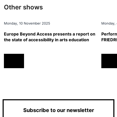
Other shows
Monday, 10 November 2025
Monday, 
Europe Beyond Access presents a report on
Perfor
the state of accessibility in arts education
FRIEDRI
s
NEWS
NEW
Subscribe to our newsletter