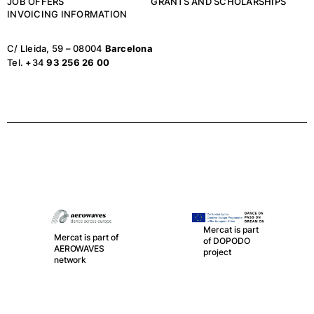
JOB OFFERS
GRANTS AND SCHOLARSHIPS
INVOICING INFORMATION
C/ Lleida, 59 – 08004
Barcelona
Tel. +34
93 256 26 00
Mercat is part
Mercat is part of
of DOPODO
AEROWAVES
project
network