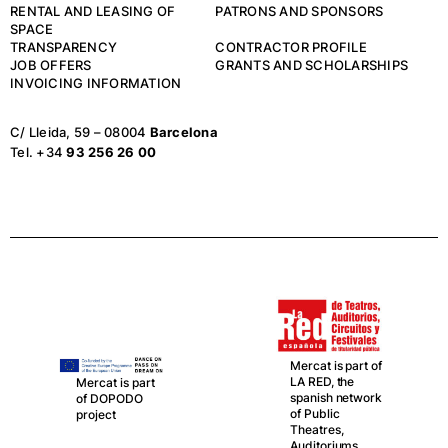
RENTAL AND LEASING OF
PATRONS AND SPONSORS
SPACE
TRANSPARENCY
CONTRACTOR PROFILE
JOB OFFERS
GRANTS AND SCHOLARSHIPS
INVOICING INFORMATION
C/ Lleida, 59 – 08004
Barcelona
Tel. +34
93 256 26 00
Mercat is part of
LA RED, the
Mercat is part
spanish network
of DOPODO
of Public
project
Theatres,
Auditoriums,