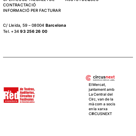
CONTRACTACIÓ
INFORMACIÓ PER FACTURAR
C/ Lleida, 59 – 08004
Barcelona
Tel. +34
93 256 26 00
El Mercat,
juntament amb
La Central del
Circ, van de la
mà com a socis
en la xarxa
CIRCUSNEXT