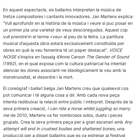
En aquest espectacle, sis ballarins interpreten la música de
tretze compositores i cantants innovadores. Jan Martens explica:
“Vull aprofundir en la història de la música i veure si puc posar en
un primer pla una varietat de veus desconegudes. Aquest cop
vull prendre’m el terme «veu» al peu de la lletra. La partitura
musical d’aquesta obra estarà exclusivament constituïda per
obres en què la veu femenina té un paper destacat”.
VOICE
NOISE
s’inspira en l’assaig d’Anne Carson
The Gender of Sound
(1992), en el qual exposa com la cultura patriarcal ha intentat
silenciar les dones associant-ne ideològicament la veu amb la
monstruositat, el desordre i la mort.
El coreògraf i ballarí belga Jan Martens creu que qualsevol cos
pot comunicar i té alguna cosa a dir. Amb cada nova peça
intenta redibuixar la relació entre públic i intèrpret. Després de la
seva primera creació,
I can ride a horse whilst juggling so marry
me
de 2010, Martens va fer nombrosos solos, duets i peces
grupals. Crea la seva primera peça per a gran escenari amb
Any
attempt will end in crushed bodies and shattered bones
, una
producció per a disset ballarins que es va estrenar al Festival