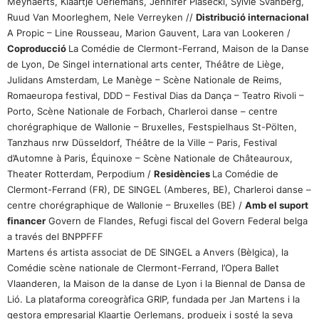
Meynaerts, Klaartje Oerlemans, Jennifer Piasecki, Sylvie Svanberg,
Ruud Van Moorleghem, Nele Verreyken /
/
Distribució internacional
A Propic – Line Rousseau, Marion Gauvent, Lara van Lookeren /
Coproducció
La Comédie de Clermont-Ferrand, Maison de la Danse
de Lyon,
De Singel international arts center, Théâtre de Liège,
Julidans Amsterdam, Le Manège – Scène Nationale de Reims,
Romaeuropa festival, DDD – Festival Dias da Dança – Teatro Rivoli –
Porto, Scène Nationale de Forbach, Charleroi danse – centre
chorégraphique de Wallonie – Bruxelles, Festspielhaus St-Pölten,
Tanzhaus nrw Düsseldorf, Théâtre de la Ville – Paris, Festival
d’Automne à Paris, Équinoxe – Scène Nationale de Châteauroux,
Theater Rotterdam, Perpodium /
Residències
La Comédie de
Clermont-Ferrand (FR), DE SINGEL (Amberes, BE), Charleroi danse –
centre chorégraphique de Wallonie – Bruxelles (BE) /
Amb el suport
financer
Govern de Flandes, Refugi fiscal del Govern Federal belga
a través del BNPPFFF
Martens és artista associat de DE SINGEL a Anvers (Bèlgica), la
Comédie scène nationale de Clermont-Ferrand, l’Opera Ballet
Vlaanderen, la Maison de la danse de Lyon i la Biennal de Dansa de
Lió. La plataforma coreogràfica GRIP, fundada per Jan Martens i la
gestora empresarial Klaartje Oerlemans, produeix i sosté la seva