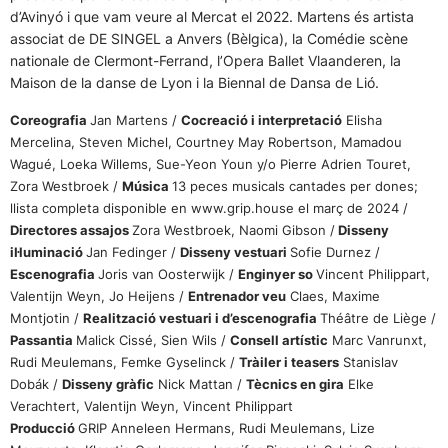
d’Avinyó i que vam veure al Mercat el 2022. Martens és artista
associat de DE SINGEL a Anvers (Bèlgica), la Comédie scène
nationale de Clermont-Ferrand, l’Opera Ballet Vlaanderen, la
Maison de la danse de Lyon i la Biennal de Dansa de Lió.
Coreografia
Jan Martens /
Cocreació i interpretació
Elisha
Mercelina, Steven Michel, Courtney May Robertson, Mamadou
Wagué, Loeka Willems, Sue-Yeon Youn y/o Pierre Adrien Touret,
Zora Westbroek /
Música
13 peces musicals cantades per dones;
llista completa disponible en www.grip.house el març de 2024 /
Directores assajos
Zora Westbroek, Naomi Gibson /
Disseny
il·luminació
Jan Fedinger /
Disseny vestuari
Sofie Durnez /
Escenografia
Joris van Oosterwijk /
Enginyer so
Vincent Philippart,
Valentijn Weyn, Jo Heijens /
Entrenador veu
Claes, Maxime
Montjotin /
Realització vestuari i d’escenografia
Théâtre de Liège /
Passantia
Malick Cissé, Sien Wils /
Consell artístic
Marc Vanrunxt,
Rudi Meulemans, Femke Gyselinck /
Tràiler i teasers
Stanislav
Dobák /
Disseny gràfic
Nick Mattan /
Tècnics en gira
Elke
Verachtert, Valentijn Weyn, Vincent Philippart
Producció
GRIP Anneleen Hermans, Rudi Meulemans, Lize