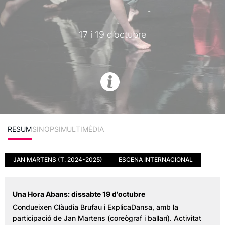
17 i 19 d’octubre
RESUM
SINOPSI
MULTIMÈDIA
JAN MARTENS (T. 2024-2025)
ESCENA INTERNACIONAL
Una Hora Abans: dissabte 19 d'octubre
Condueixen Clàudia Brufau i ExplicaDansa, amb la
participació de Jan Martens (coreògraf i ballarí). Activitat