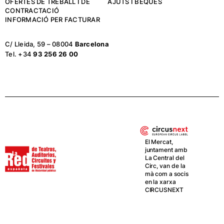
OFERTES DE TREBALL I DE
AJUTS I BEQUES
CONTRACTACIÓ
INFORMACIÓ PER FACTURAR
C/ Lleida, 59 – 08004
Barcelona
Tel. +34
93 256 26 00
El Mercat,
juntament amb
La Central del
Circ, van de la
mà com a socis
en la xarxa
CIRCUSNEXT