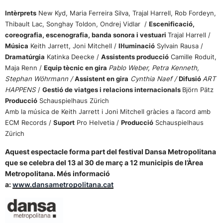
Intèrprets
New Kyd, Maria Ferreira Silva, Trajal Harrell, Rob Fordeyn,
Thibault Lac, Songhay Toldon, Ondrej Vidlar /
Escenificació,
coreografia, escenografia, banda sonora i vestuari
Trajal Harrell /
Música
Keith Jarrett, Joni Mitchell /
Il·luminació
Sylvain Rausa /
Dramatúrgia
Katinka Deecke /
Assistents producció
Camille Roduit,
Maja Renn /
Equip tècnic en gira
Pablo Weber, Petra Kenneth,
Stephan Wöhrmann /
Assistent en gira
Cynthia Naef /
Difusió
ART
HAPPENS
/
Gestió de viatges i relacions internacionals
Björn Pätz
Producció
Schauspielhaus Zürich
Amb la música de Keith Jarrett i Joni Mitchell gràcies a l’acord amb
ECM Records /
Suport
Pro Helvetia /
Producció
Schauspielhaus
Zürich
Aquest espectacle forma part del festival Dansa Metropolitana
que se celebra del 13 al 30 de març a 12 municipis de l’Àrea
Metropolitana. Més informació
a:
www.dansametropolitana.cat