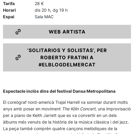
Tarifa
28 €
Horari
dis 20 h, dg 19 h
Espai
Sala MAC
WEB ARTISTA
‘SOLITARIOS Y SOLISTAS’, PER
ROBERTO FRATINI A
#ELBLOGDELMERCAT
Espectacle inclòs dins del festival Dansa Metropolitana
El coreògraf nord-americà Trajal Harrell va somniar durant molts
anys amb posar en moviment
The Köln Concert
, una improvisació
per a piano de Keith Jarrett que es va convertir en un dels
àlbums més venuts de la història de la música clàssica i del jazz.
La peça també comprèn quatre cançons melòdiques de la