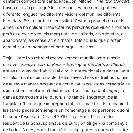
cantant i compositora canadenca Joni Mitchell.
The Köln Concert
busca una via per a què les persones es trobin malgrat les
diferents llengües, les diferents visions del món, les diferents
identitats. Ens recorda la necessitat d’estar a prop els uns dels
altres i de no oblidar i respectar les persones que viuen a l’ombra,
però que existeixen, els marginats, els solitaris, els addictes, els
abandonats, els sensellar, els tristos, tots aquells que planten
cara al seu abandonament amb orgull i bellesa.
Trajal Harrell va rebre el reconeixement mundial amb la sèrie
d’obres
Twenty Looks or Paris is Burning at the Judson Church
i
ara és un convidat habitual al circuit internacional de dansa i arts
visuals. L’estil incomparable de les seves obres és fruit no només
de la seva manera singular de combinar llenguatges coreogràfics
que poden semblar molt distants entre si, com ara el
vogue
, la
dansa postmoderna i el butoh, sinó també, i sobretot, de la
fragilitat i l’humor que impregnen tota la seva obra. Estèticament,
les seves peces són sempre un homenatge a les persones que hi
ha sobre l’escenari. Des del 2019 Trajal Harrell és director
resident de la Schauspielhaus de Zuric, on dirigeix la companyia
de ballet. A més, Harrell també ha dirigit potents obres de teatre.