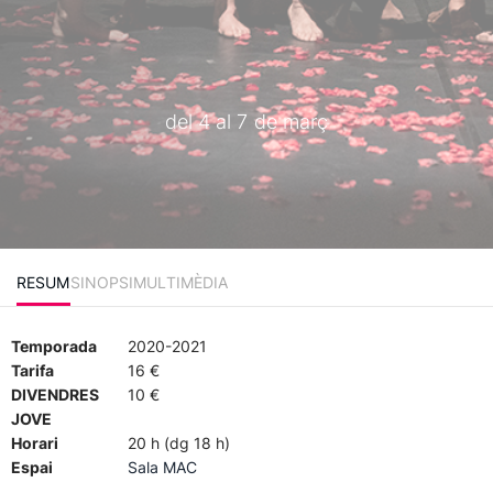
del 4 al 7 de març
RESUM
SINOPSI
MULTIMÈDIA
Temporada
2020-2021
Tarifa
16 €
DIVENDRES
10 €
JOVE
Horari
20 h (dg 18 h)
Espai
Sala MAC