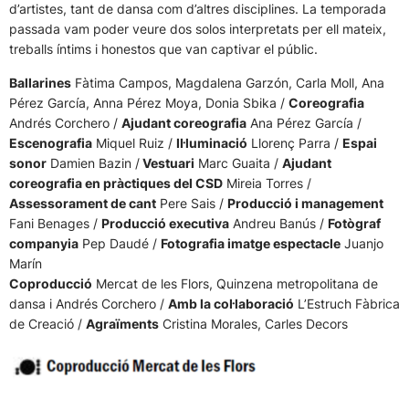
d’artistes, tant de dansa com d’altres disciplines. La temporada
passada vam poder veure dos solos interpretats per ell mateix,
treballs íntims i honestos que van captivar el públic.
Ballarines
Fàtima Campos, Magdalena Garzón, Carla Moll, Ana
Pérez García, Anna Pérez Moya, Donia Sbika /
Coreografia
Andrés Corchero /
Ajudant coreografia
Ana Pérez García /
Escenografia
Miquel Ruiz /
Il·luminació
Llorenç Parra /
Espai
sonor
Damien Bazin /
Vestuari
Marc Guaita /
Ajudant
coreografia en pràctiques del CSD
Mireia Torres /
Assessorament de cant
Pere Sais /
Producció i management
Fani Benages /
Producció executiva
Andreu Banús /
Fotògraf
companyia
Pep Daudé /
Fotografia imatge espectacle
Juanjo
Marín
Coproducció
Mercat de les Flors, Quinzena metropolitana de
dansa i Andrés Corchero /
Amb la col·laboració
L’Estruch Fàbrica
de Creació /
Agraïments
Cristina Morales, Carles Decors