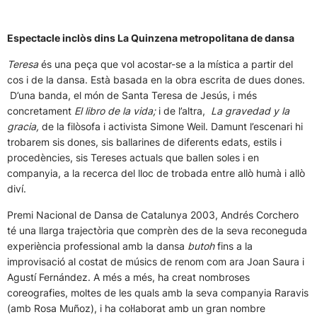
Espectacle inclòs dins La Quinzena metropolitana de dansa
Teresa
és una peça que vol acostar-se a la
mística a partir del
cos i de la dansa. Està basada en la obra escrita de dues dones.
D’una banda, el món de Santa Teresa de Jesús, i més
concretament
El libro de la vida;
i de l’altra,
La gravedad y la
gracia,
de la filòsofa i activista Simone Weil. Damunt l’escenari hi
trobarem sis dones, sis ballarines de diferents edats, estils i
procedències, sis Tereses actuals que ballen soles i en
companyia, a la recerca del lloc de trobada entre allò humà i allò
diví.
Premi Nacional de Dansa de Catalunya 2003, Andrés Corchero
té una llarga trajectòria que comprèn des de la seva reconeguda
experiència professional amb la dansa
butoh
fins a la
improvisació al costat de músics de renom com ara Joan Saura i
Agustí Fernández. A més a més, ha creat nombroses
coreografies, moltes de les quals amb la seva companyia Raravis
(amb Rosa Muñoz), i ha col·laborat amb un gran nombre