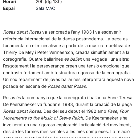
Horari
20h (dg 18h)
Espai
Sala MAC
Rosas danst Rosas
va ser creada l’any 1983 i va esdevenir
referència internacional de la dansa postmoderna. La peça es
fonamenta en el minimalisme a partir de la música repetitiva de
Thierry De Mey i Peter Vermeersch, creada simultàniament a la
coreografia. Quatre ballarines
es ballen
una vegada i una altra:
l’esgotament i la perseverança creen una tensió emocional que
contrasta fortament amb l’estructura rigorosa de la coreografia.
Un nou repartiment de joves ballarines interpretarà aquesta nova
posada en escena de
Rosas danst Rosas.
Rosas és la companyia que la coreògrafa i ballarina Anne Teresa
De Keersmaeker va fundar el 1983, durant la creació de la peça
Rosas danst Rosas
. Des del seu debut el 1982 amb
Fase
,
Four
Movements to the Music of Steve Reich
,
De Keersmaeker s’ha
involucrat en una rigorosa exploració i articulació del moviment,
des de les formes més simples a les més complexes. La relació