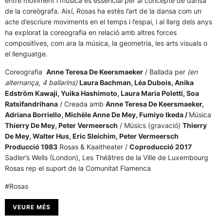
entre moviment i música és essencial per al concepte de dansa
de la coreògrafa. Així, Rosas ha estès l’art de la dansa com un
acte d’escriure moviments en el temps i l’espai, i al llarg dels anys
ha explorat la coreografia en relació amb altres forces
compositives, com ara la música, la geometria, les arts visuals o
el llenguatge.
Coreografia
Anne Teresa De Keersmaeker
/ Ballada per
(en
alternança, 4 ballarins)
Laura Bachman, Léa Dubois, Anika
Edström Kawaji, Yuika Hashimoto, Laura Maria Poletti, Soa
Ratsifandrihana
/ Creada amb
Anne Teresa De Keersmaeker,
Adriana Borriello, Michèle Anne De Mey, Fumiyo Ikeda /
Música
Thierry De Mey, Peter Vermeersch
/ Músics (gravació)
Thierry
De Mey, Walter Hus, Eric Sleichim, Peter Vermeersch
Producció 1983
Rosas & Kaaitheater /
Coproducció 2017
Sadler’s Wells (London), Les Théâtres de la Ville de Luxembourg
Rosas rep el suport de la Comunitat Flamenca
#Rosas
VEURE MÉS