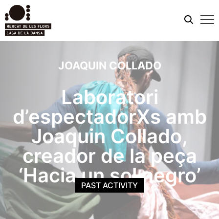
Mobi
men
JOAQUIN COLLADO
Laboratori
d’espectadorXs amb
Joaquin Collado,
creador de la peça
‘Hacia un sol negro’
PAST ACTIVITY