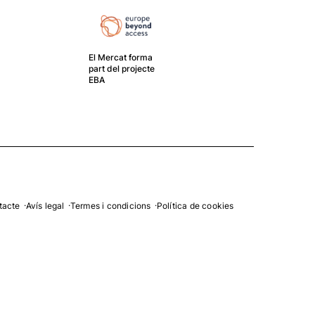
El Mercat forma
part del projecte
EBA
El G
crea
gest
tacte
Avís legal
Termes i condicions
Política de cookies