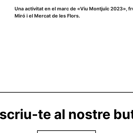
Una activitat en el marc de «Viu Montjuïc 2023», fru
Miró i el Mercat de les Flors.
criu-te al nostre but