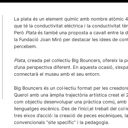
La plata és un element químic amb nombre atòmic 47. 
que té la conductivitat elèctrica i la conductivitat tè
Però
Plata
és també una proposta a cavall entre la d
la Fundació Joan Miró per destacar les idees de cont
percebem.
Plata
, creada pel col·lectiu Big Bouncers, ofereix la 
d’una perspectiva diferent. En aquesta ocasió, s’expa
connectarà el museu amb el seu entorn.
Big Bouncers és un col·lectiu format per les creadore
Querol amb una àmplia trajectòria artística creat el 
com objectiu desenvolupar una pràctica comú, amb l’i
llenguatges escènics. Des de l’inici,el treball del col·
tres eixos d’acció: la creació de peces escèniques, 
convencionals “site specific” i la pedagogia.