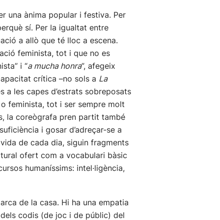
r una ànima popular i festiva. Per
rquè sí. Per la igualtat entre
ció a allò que té lloc a escena.
ió feminista, tot i que no es
sta” i “
a mucha honra
”, afegeix
capacitat crítica –no sols a
La
es a les capes d’estrats sobreposats
o feminista, tot i ser sempre molt
s, la coreògrafa pren partit també
uficiència i gosar d’adreçar-se a
 vida de cada dia, siguin fragments
atural ofert com a vocabulari bàsic
cursos humaníssims: intel·ligència,
marca de la casa. Hi ha una empatia
 dels codis (de joc i de públic) del