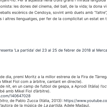
sitjant-ho. Per a aquesta nena d’ulls grans i mirada lànguid
nista: les dones del cinema, del ball, de la vida; la dona vis
reballs escènics de Cendoya, sovint amb duets amb “l’altre”, 
us i altres llenguatges, per fer de la complicitat un estat en
a ‘La partida’ del 23 al 25 de febrer de 2018 al Mercat
de dia, premi Moritz a la millor estrena de la Fira de Tàrre
Mikel Fiol com a àrbitre, cantant en directe).
de nit, en un camp de futbol de gespa, a Aprodi (Itàlia) l’o
é amb Mikel Fiol d’àrbitre).
o.com/140647028
bitro
, de Pablo Zucca (Itàlia, 2013):
https://www.youtube.
 l’autora de la música de
La partida
, Adele Madau).