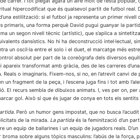
 carrer. I tot plegat agafa un aire molt de festa popular,
ritual hipercodificat que és qualsevol partit de futbol real. 
d’una estilització: si el futbol ja representa un primer nivel
s primaris, una forma perquè David pugui guanyar la partida
uma un segon nivell tècnic (artístic), que s’aplica a sintetit
uivalents dansístics. No hi ha deconstrucció intel·lectual, 
tra un oscil·la entre el solo i el duet, el marcatge més estret
trol absolut per part de la coreògrafa dels diversos equili
i apareix transformat amb gràcia, des de les carreres d’una 
. Reals o imaginaris. Fixem-nos, si no, en l’atrevit canvi de
n un fragment de la peça, i l’escena juga fins i tot amb l’ale
isió. El recurs sembla de dibuixos animats. I, ves per on, p
arcar gol. Això sí que és jugar de conya en tots els sentits
artida
. Però un humor gens impostat, que no busca l’acudit 
plicitats de la mirada.
La partida
és la feminització d’un parti
re un equip de ballarines i un equip de jugadors reals. D’u
er broma sobre alguns tòpics masculins: l’abús de la força, 