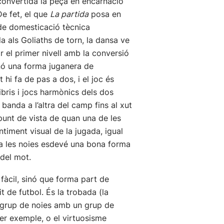
 convertida la peça en encarnació
De fet, el que
La partida
posa en
l de domesticació tècnica
 als Goliaths de torn, la dansa ve
zar el primer nivell amb la conversió
sinó una forma juganera de
 hi fa de pas a dos, i el joc és
bris i jocs harmònics dels dos
banda a l’altra del camp fins al xut
 punt de vista de quan una de les
ntiment visual de la jugada, igual
er a les noies esdevé una bona forma
 del mot.
fàcil, sinó que forma part de
t de futbol. És la trobada (la
n grup de noies amb un grup de
per exemple, o el virtuosisme