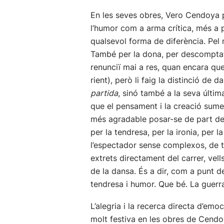
En les seves obres, Vero Cendoya pr
l’humor com a arma crítica, més a pr
qualsevol forma de diferència. Pel 
També per la dona, per descomptat,
renunciï mai a res, quan encara qued
rient), però li faig la distinció de
partida
, sinó també a la seva últim
que el pensament i la creació sumen
més agradable posar-se de part de q
per la tendresa, per la ironia, per
l’espectador sense complexos, de tu
extrets directament del carrer, vel
de la dansa. És a dir, com a punt d
tendresa i humor. Que bé. La guer
L’alegria i la recerca directa d’em
molt festiva en les obres de Cendoy