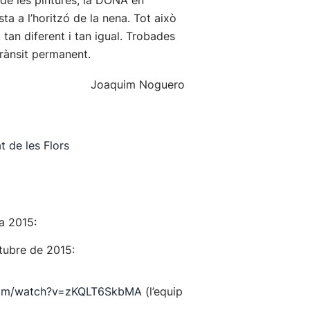
a de les pintures, la DONA en
ta a l’horitzó de la nena. Tot això
tan diferent i tan igual. Trobades
 trànsit permanent.
Joaquim Noguero
 de les Flors
ga 2015:
ctubre de 2015:
com/watch?v=zKQLT6SkbMA
(l’equip