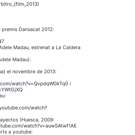
rbitro_(film_2013)
els premis Dansacat 2012:
47
Adele Madau, estrenat a La Caldera
Adele Madau):
na) el novembre de 2013:
e.com/watch?v=QvpdqWGkTq0
i
ekYWtGjXQ
au:
.youtube.com/watch?
 Trayectos (Huesca, 2009:
utube.com/watch?v=auwSAtwf1AE
arts a youtube: