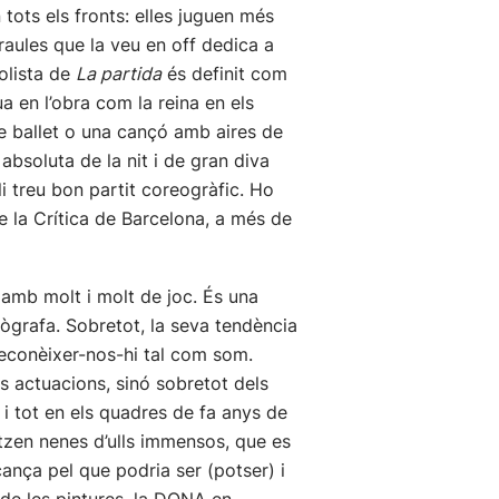
n tots els fronts: elles juguen més
raules que la veu en off dedica a
solista de
La partida
és definit com
 en l’obra com la reina en els
e ballet o una cançó amb aires de
a absoluta de la nit i de gran diva
i treu bon partit coreogràfic. Ho
e la Crítica de Barcelona, a més de
 amb molt i molt de joc. És una
eògrafa. Sobretot, la seva tendència
 reconèixer-nos-hi tal com som.
es actuacions, sinó sobretot dels
 i tot en els quadres de fa anys de
nitzen nenes d’ulls immensos, que es
nça pel que podria ser (potser) i