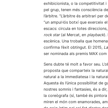
exhibicionista, o la competitivitat i
pel grup, tenen més consciència de 
l’àrbitre. “L’àrbitre és arbitrari pe
“un ampul·lós botxí que exerceix el
escacs: circula en totes direccion
rock star
(al Mercat, en
playback
).
escènica. Una troballa que homenatj
confirma l’èxit obtingut. El 2015,
La
ser nominada als premis MAX com a
Sens dubte té molt a favor seu. L’
proposta que comparteix la naturale
natural a la immediatesa i la natur
Aquesta és l’única possibilitat de g
nostres somnis i fantasies, és a dir
la coreògrafa (sí, també és pintora 
miren el món com enamorades, amb u