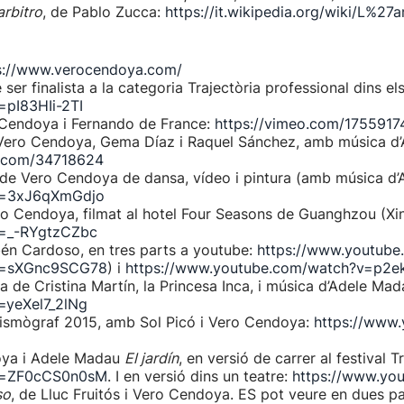
arbitro
, de Pablo Zucca:
https://it.wikipedia.org/wiki/L%27a
s://www.verocendoya.com/
 ser finalista a la categoria Trajectòria professional dins 
pI83HIi-2TI
 Cendoya i Fernando de France:
https://vimeo.com/1755917
 Vero Cendoya, Gema Díaz i Raquel Sánchez, amb música d’
o.com/34718624
 de Vero Cendoya de dansa, vídeo i pintura (amb música d’
v=3xJ6qXmGdjo
ro Cendoya, filmat al hotel Four Seasons de Guanghzou (Xi
v=_-RYgtzCZbc
én Cardoso, en tres parts a youtube:
https://www.youtub
?v=sXGnc9SCG78
) i
https://www.youtube.com/watch?v=p2
de Cristina Martín, la Princesa Inca, i música d’Adele Mad
=yeXel7_2lNg
ismògraf 2015, amb Sol Picó i Vero Cendoya:
https://www
ya i Adele Madau
El jardín
, en versió de carrer al festival
?v=ZF0cCS0n0sM
. I en versió dins un teatre:
https://www.yo
so
, de Lluc Fruitós i Vero Cendoya. ES pot veure en dues p