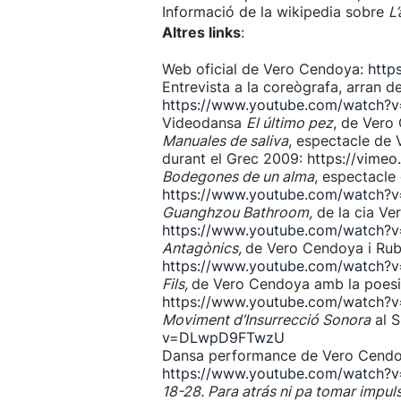
Informació de la wikipedia sobre
L’
Altres links
:
Web oficial de Vero Cendoya:
http
Entrevista a la coreògrafa, arran de
https://www.youtube.com/watch?v=
Videodansa
El último pez
, de Vero
Manuales de saliva
, espectacle de
durant el Grec 2009:
https://vime
Bodegones de un alma
, espectacle
https://www.youtube.com/watch?
Guanghzou Bathroom,
de la cia Ve
https://www.youtube.com/watch?
Antagònics,
de Vero Cendoya i Rub
https://www.youtube.com/watch
Fils,
de Vero Cendoya amb la poesia 
https://www.youtube.com/watch?v
Moviment d’Insurrecció Sonora
al S
v=DLwpD9FTwzU
Dansa performance de Vero Cendo
https://www.youtube.com/watch
18-28. Para atrás ni pa tomar impul