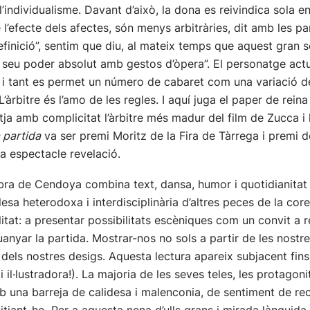
 l’individualisme. Davant d’això, la dona es reivindica sola e
l’efecte dels afectes, són menys arbitràries, dit amb les pa
r definició”, sentim que diu, al mateix temps que aquest gran 
 seu poder absolut amb gestos d’òpera”. El personatge actua
s, i tant es permet un número de cabaret com una variació d
 L’àrbitre és l’amo de les regles. I aquí juga el paper de rein
a amb complicitat l’àrbitre més madur del film de Zucca i l
 partida
va ser premi Moritz de la Fira de Tàrrega i premi d
 espectacle revelació.
obra de Cendoya combina text, dansa, humor i quotidianitat
sa heterodoxa i interdisciplinària d’altres peces de la cor
alitat: a presentar possibilitats escèniques com un convit a
uanyar la partida. Mostrar-nos no sols a partir de les nostr
, dels nostres desigs. Aquesta lectura apareix subjacent fins
i il·lustradora!). La majoria de les seves teles, les protago
na barreja de calidesa i malenconia, de sentiment de reca