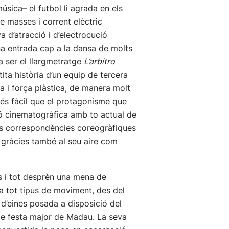
sica– el futbol li agrada en els
e masses i corrent elèctric
va d’atracció i d’electrocució
na entrada cap a la dansa de molts
a ser el llargmetratge
L’arbitro
tita història d’un equip de tercera
a i força plàstica, de manera molt
 és fàcil que el protagonisme que
ió cinematogràfica amb to actual de
nts correspondències coreogràfiques
 gràcies també al seu aire com
s i tot desprèn una mena de
 a tot tipus de moviment, des del
 d’eines posada a disposició del
de festa major de Madau. La seva