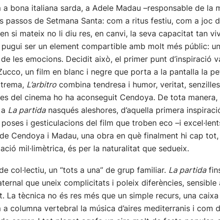
a bona italiana sarda, a Adele Madau –responsable de la mú
s passos de Setmana Santa: com a ritus festiu, com a joc d
n si mateix no li diu res, en canvi, la seva capacitat tan vi
ue pugui ser un element compartible amb molt més públic: u
e les emocions. Decidit això, el primer punt d’inspiració v
 Zucco, un film en blanc i negre que porta a la pantalla la pe
xtrema,
L’arbitro
combina tendresa i humor, veritat, senzilles
e les del cinema ho ha aconseguit Cendoya. De tota manera,
e a
La partida
nasqués aleshores, d’aquella primera inspirac
 poses i gesticulacions del film que troben eco –i excel·le
 de Cendoya i Madau, una obra en què finalment hi cap tot,
ació mil·limètrica, és per la naturalitat que sedueix.
e col·lectiu, un “tots a una” de grup familiar.
La partida
fin
aternal que uneix complicitats i poleix diferències, sensible
t. La tècnica no és res més que un simple recurs, una caixa
 a columna vertebral la música d’aires mediterranis i com 