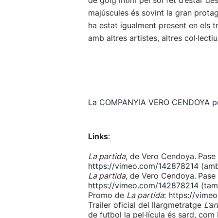
de goig íntim pel sol fet d’estar de
majúscules és sovint la gran protago
ha estat igualment present en els t
amb altres artistes, altres col·lecti
La COMPANYIA VERO CENDOYA present
Links
:
La partida
, de Vero Cendoya
.
Pase 
https://vimeo.com/142878214
(amb 
La partida
, de Vero Cendoya
.
Pase 
https://vimeo.com/142878214
(tamb
Promo de
La partida
:
https://vime
Trailer oficial del llargmetratge
L’ar
de futbol la pel·lícula és sard, com