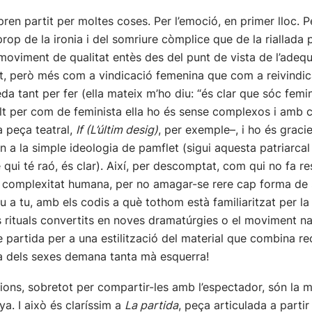
en partit per moltes coses. Per l’emoció, en primer lloc. Pe
op de la ironia i del somriure còmplice que de la riallada pe
moviment de qualitat entès des del punt de vista de l’adequa
 però més com a vindicació femenina que com a reivindicac
a tant per fer (ella mateix m’ho diu: “és clar que sóc femini
 dalt per com de feminista ella ho és sense complexos i amb 
a peça teatral,
If (L’últim desig)
, per exemple–, i ho és graci
 a la simple ideologia de pamflet (sigui aquesta patriarcal 
ui té raó, és clar). Així, per descomptat, com qui no fa re
 la complexitat humana, per no amagar-se rere cap forma de s
 a tu, amb els codis a què tothom està familiaritzat per la
ls rituals convertits en noves dramatúrgies o el moviment n
e partida per a una estilització del material que combina re
ra dels sexes demana tanta mà esquerra!
ocions, sobretot per compartir-les amb l’espectador, són la 
a. I això és claríssim a
La partida
, peça articulada a partir