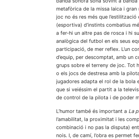
banda sonora sona sovint a banda de
metafòrica de la missa laica i gran 
joc no és res més que l’estilització 
(esportiva) d’instints combatius mé
a fer-hi un altre pas de rosca i hi s
analògica del futbol en els seus eq
participació, de mer reflex. L’un con
d’equip, per descomptat, amb un con
grups sobre el terreny de joc. Tot h
o els jocs de destresa amb la pilota
jugadores adapta el rol de la bola e
que si veiéssim el partit a la telev
de control de la pilota i de poder m
L’humor també és important a
La p
l’amabilitat, la proximitat i les com
combinació i no pas la disputa) ent
nois. I, de camí, l’obra es permet f