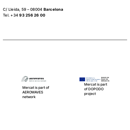
C/ Lleida, 59 – 08004
Barcelona
Tel. +34
93 256 26 00
Mercat is part
Mercat is part of
of DOPODO
AEROWAVES
project
network