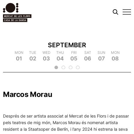
Mobi
men
SEPTEMBER
TUE
MON
MON
WED
TUE
TUE
THU
WED
WED
FRI
THU
THU
SAT
FRI
FRI
SUN
SAT
SAT
MON
SUN
SUN
TUE
MON
MON
WED
TUE
TUE
TH
WE
09
18
01
10
19
02
11
03
12
21
04
22
05
14
06
15
07
16
25
08
17
26
09
18
20
13
23
24
2
Marcos Morau
Després de ser artista associat al Mercat de les Flors i de passar
pels teatres de mig món, Marcos Morau és nomenat artista
resident a la Staatsoper de Berlín, i l’any 2024 hi estrena la seva