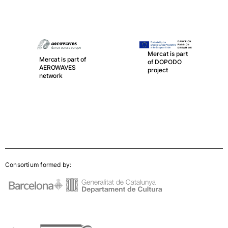
Mercat is part
Mercat is part of
of DOPODO
AEROWAVES
project
network
Consortium formed by: