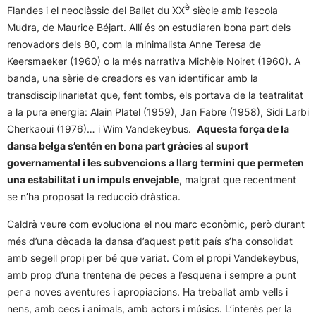
è
Flandes i el neoclàssic del Ballet du XX
siècle amb l’escola
Mudra, de Maurice Béjart. Allí és on estudiaren bona part dels
renovadors dels 80, com la minimalista Anne Teresa de
Keersmaeker (1960) o la més narrativa Michèle Noiret (1960). A
banda, una sèrie de creadors es van identificar amb la
transdisciplinarietat que, fent tombs, els portava de la teatralitat
a la pura energia: Alain Platel (1959), Jan Fabre (1958), Sidi Larbi
Cherkaoui (1976)… i Wim Vandekeybus.
Aquesta força de la
dansa belga s’entén en bona part gràcies al suport
governamental i les subvencions a llarg termini que permeten
una estabilitat i un impuls envejable
, malgrat que recentment
se n’ha proposat la reducció dràstica.
Caldrà veure com evoluciona el nou marc econòmic, però durant
més d’una dècada la dansa d’aquest petit país s’ha consolidat
amb segell propi per bé que variat. Com el propi Vandekeybus,
amb prop d’una trentena de peces a l’esquena i sempre a punt
per a noves aventures i apropiacions. Ha treballat amb vells i
nens, amb cecs i animals, amb actors i músics. L’interès per la