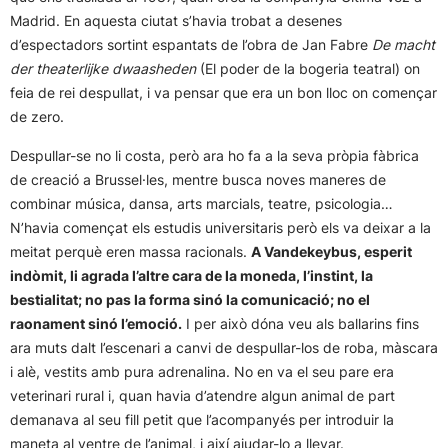
Madrid. En aquesta ciutat s’havia trobat a desenes
d’espectadors sortint espantats de l’obra de Jan Fabre
De macht
der theaterlijke dwaasheden
(El poder de la bogeria teatral) on
feia de rei despullat, i va pensar que era un bon lloc on començar
de zero.
Despullar-se no li costa, però ara ho fa a la seva pròpia fàbrica
de creació a Brussel·les, mentre busca noves maneres de
combinar música, dansa, arts marcials, teatre, psicologia…
N’havia començat els estudis universitaris però els va deixar a la
meitat perquè eren massa racionals.
A Vandekeybus, esperit
indòmit, li agrada l’altre cara de la moneda, l’instint, la
bestialitat; no pas la forma sinó la comunicació; no el
raonament sinó l’emoció.
I per això dóna veu als ballarins fins
ara muts dalt l’escenari a canvi de despullar-los de roba, màscara
i alè, vestits amb pura adrenalina. No en va el seu pare era
veterinari rural i, quan havia d’atendre algun animal de part
demanava al seu fill petit que l’acompanyés per introduir la
maneta al ventre de l’animal, i així ajudar-lo a llevar.