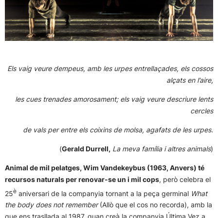
Els
vaig veure dempeus, amb les urpes entrellaçades, els cossos
alçats en l’aire,
les cues trenades amorosament; els vaig veure descriure lents
cercles
de vals per entre els coixins de molsa, agafats de les urpes.
(
Gerald Durrell,
La meva família i altres animals
)
Animal de mil pelatges, Wim Vandekeybus (1963, Anvers) té
recursos naturals per renovar-se un i mil cops
, però celebra el
è
25
aniversari de la companyia tornant a la peça germinal
What
the body does not remember
(Allò que el cos no recorda), amb la
que ens trasllada al 1987, quan creà la companyia Última Vez a