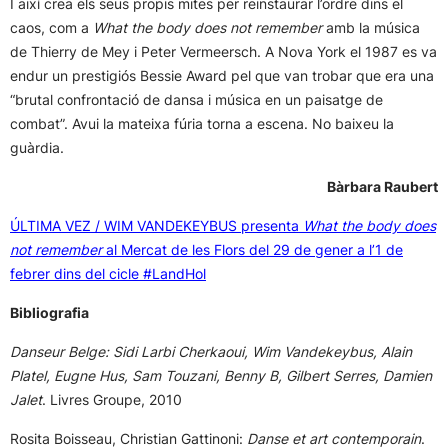
I així crea els seus propis mites per reinstaurar l’ordre dins el
caos, com a
What the body does not remember
amb la música
de Thierry de Mey i Peter Vermeersch. A Nova York el 1987 es va
endur un prestigiós Bessie Award pel que van trobar que era una
“brutal confrontació de dansa i música en un paisatge de
combat”. Avui la mateixa fúria torna a escena. No baixeu la
guàrdia.
Bàrbara Raubert
ÚLTIMA VEZ / WIM VANDEKEYBUS presenta
What the body does
not remember
al Mercat de les Flors del 29 de gener a l’1 de
febrer dins del cicle #LandHol
Bibliografia
Danseur Belge: Sidi Larbi Cherkaoui, Wim Vandekeybus, Alain
Platel, Eugne Hus, Sam Touzani, Benny B, Gilbert Serres, Damien
Jalet
. Livres Groupe, 2010
Rosita Boisseau, Christian Gattinoni:
Danse et art contemporain
.