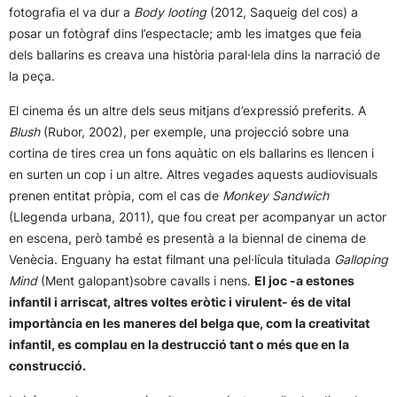
fotografia el va dur a
Body looting
(2012, Saqueig del cos) a
posar un fotògraf dins l’espectacle; amb les imatges que feia
dels ballarins es creava una història paral·lela dins la narració de
la peça.
El cinema és un altre dels seus mitjans d’expressió preferits. A
Blush
(Rubor, 2002), per exemple, una projecció sobre una
cortina de tires crea un fons aquàtic on els ballarins es llencen i
en surten un cop i un altre. Altres vegades aquests audiovisuals
prenen entitat pròpia, com el cas de
Monkey Sandwich
(Llegenda urbana, 2011), que fou creat per acompanyar un actor
en escena, però també es presentà a la biennal de cinema de
Venècia. Enguany ha estat filmant una pel·lícula titulada
Galloping
Mind
(Ment galopant)sobre cavalls i nens.
El joc -a estones
infantil i arriscat, altres voltes eròtic i virulent- és de vital
importància en les maneres del belga que, com la creativitat
infantil, es complau en la destrucció tant o més que en la
construcció.