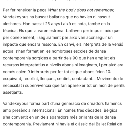
Per fer renéixer la peça
What the body does not remember
,
Vandekeybus ha buscat ballarins que no havien ni nascut
aleshores. Han passat 25 anys i això es nota, també en la
tècnica. Els que la varen estrenar ballaven per impuls més que
per coneixement, i segurament per això van aconseguir un
impacte que encara ressona. En canvi, els intèrprets de la versió
actual s’han format en les nombroses escoles de dansa
contemporània sorgides a partir dels 90 que han ampliat els
recursos interpretatius a nivells abans ni imaginats, i per això ara
només calen 9 intèrprets per fer tot el que abans feien 10:
esquivant, recollint, llençant, sentint, contactant… Moviments de
necessitat i supervivència que fan aparèixer tot un món de perills
assetjants.
Vandekeybus forma part d’una generació de creadors flamencs
amb presència internacional. En només tres dècades, Bèlgica
s’ha convertit en un dels aparadors més brillants de la dansa
contemporània. Prèviament hi havia el clàssic del Ballet Reial de