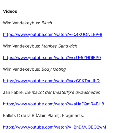
Vídeos
Wim Vandekeybus:
Blush
https://www.youtube.com/watch?v=QtKUONLBP-8
Wim Vandekeybus:
Monkey Sandwich
https://www.youtube.com/watch?v=xU-5ZHDlBP0
Wim Vandekeybus:
Body looting
https://www.youtube.com/watch?v=zG9KTnu-lhQ
Jan Fabre:
De macht der theaterlijke dwaasheden
https://www.youtube.com/watch?v=aHaEQmR4BH8
Ballets C de la B (Alain Platel). Fragments.
https://www.youtube.com/watch?v=BhDMuQBQ2wM