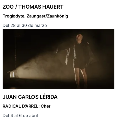
ZOO / THOMAS HAUERT
Troglodyte. Zaungast/Zaunkönig
Del 28 al 30 de marzo
JUAN CARLOS LÉRIDA
RADICAL D’ARREL: Cher
Del 4 al 6 de abril