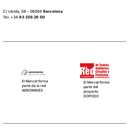
C/ Lleida, 59 – 08004
Barcelona
Tel. +34
93 256 26 00
El Mercat forma
El Mercat forma
parte de la red
parte del
AEROWAVES
proyecto
DOPODO