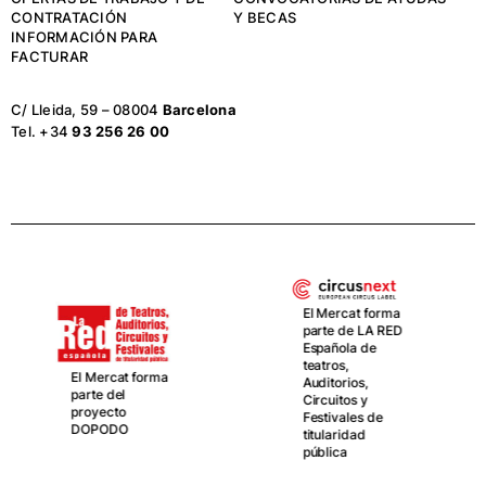
CONTRATACIÓN
Y BECAS
INFORMACIÓN PARA
FACTURAR
C/ Lleida, 59 – 08004
Barcelona
Tel. +34
93 256 26 00
El Mercat forma
parte de LA RED
Española de
El Mercat, junto
teatros,
a La Central del
Auditorios,
Circ, van de la
Circuitos y
mano como
Festivales de
socios en la red
titularidad
CIRCUSNEXT
pública